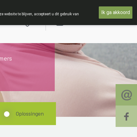
USTUS
Ik ga akkoord
ebsite te blijven, accepteert u dit gebruik van
Aanmelden
mers
Oplossingen