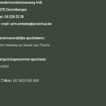
endermondesteenweg 448
070 Destelbergen
el:
09 228 32 36
-mail: wim.verbeke@proximus.be
erantwoordelijke apothekers:
im Verbeke en Veerle Van Thorre
ergunningsnummer apotheek:
441301
.T.W.nr.:
BE 0820 565 956