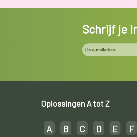
Schrijf je 
Oplossingen A tot Z
A
B
C
D
E
F