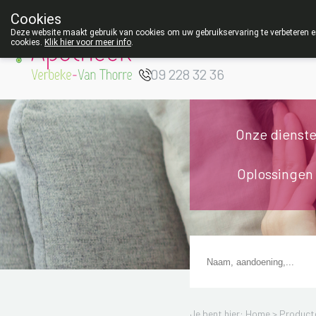
ZOMERVAK
Cookies
Apotheek Verbeke
Deze website maakt gebruik van cookies om uw gebruikservaring te verbeteren en
cookies.
Klik hier voor meer info
.
- Van Thorre
W
09 228 32 36
Onze dienst
Oplossingen
Je bent hier: Home >
Product