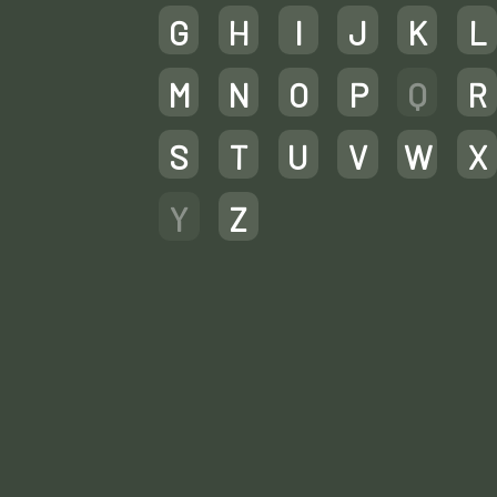
G
H
I
J
K
L
M
N
O
P
Q
R
S
T
U
V
W
X
Y
Z