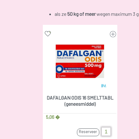
als ze
50 kg of meer
wegen maximum 3 gr
DAFALGAN ODIS 16 SMELTTABL
(geneesmiddel)
5,06 �
Reserveer