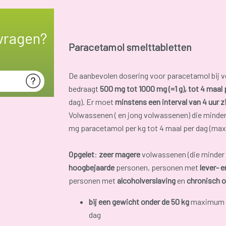
vragen?
Paracetamol smelttabletten
De aanbevolen dosering voor paracetamol bij v
bedraagt
500 mg tot 1000 mg (=1 g), tot 4 maal 
dag). Er moet
minstens een interval van 4 uur z
Volwassenen ( en jong volwassenen) die minde
mg paracetamol per kg tot 4 maal per dag (max
Opgelet
:
zeer magere
volwassenen (die minder 
hoogbejaarde
personen, personen met
lever- 
personen met
alcoholverslaving
en
chronisch 
bij een gewicht onder de 50 kg
maximum 2
dag