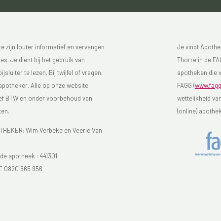
 zijn louter informatief en vervangen
Je vindt Apothe
s. Je dient bij het gebruik van
Thorre in de FAG
luiter te lezen. Bij twijfel of vragen,
apotheken die v
 apotheker. Alle op onze website
FAGG (
www.fagg
sief BTW en onder voorbehoud van
wettelikheid va
ten.
(online) apothe
EKER: Wim Verbeke en Veerle Van
e apotheek :
441301
E 0820 565 956