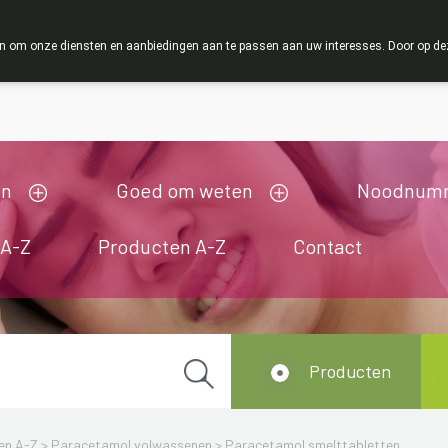
ANTIE : Van maandag 3 AUGUSTUS tot en met woensdag 19 AUG
 om onze diensten en aanbiedingen aan te passen aan uw interesses. Door op deze w
ij zijn gesloten van 3/08/2026 tot 19/08/2026
en
Goed om weten
Noodnum
 A-Z
Producten A-Z
Contact
Producten
en A-Z
>
Paracetamol volwassenen
>
Paracetamol smelttabletten