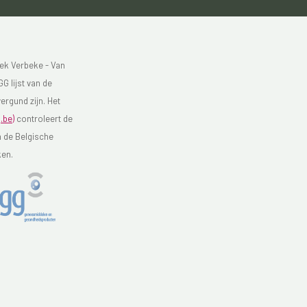
ek Verbeke - Van
G lijst van de
ergund zijn. Het
.be)
controleert de
n de Belgische
ken.