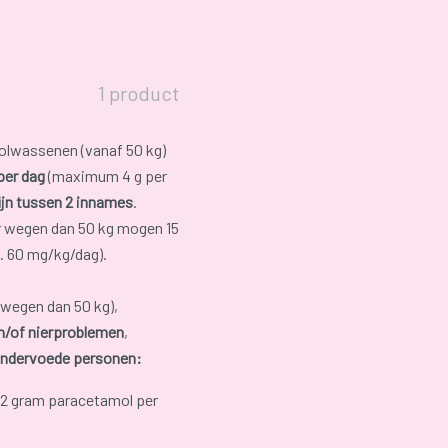
1 product
olwassenen (vanaf 50 kg)
per dag
(maximum 4 g per
ijn tussen 2 innames
.
r wegen dan 50 kg mogen 15
. 60 mg/kg/dag).
wegen dan 50 kg),
en/of nierproblemen
,
ondervoede personen:
 gram paracetamol per