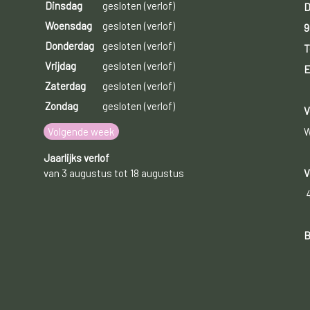
Dinsdag
gesloten (verlof)
D
Woensdag
gesloten (verlof)
9
Donderdag
gesloten (verlof)
T
Vrijdag
gesloten (verlof)
E
Zaterdag
gesloten (verlof)
Zondag
gesloten (verlof)
V
Volgende week
W
Jaarlijks verlof
van 3 augustus tot 18 augustus
V
B