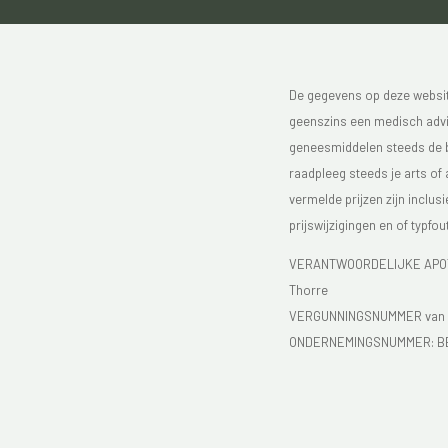
De gegevens op deze website
geenszins een medisch advie
geneesmiddelen steeds de bijs
raadpleeg steeds je arts of
vermelde prijzen zijn inclu
prijswijzigingen en of typfou
VERANTWOORDELIJKE APOTH
Thorre
VERGUNNINGSNUMMER van d
ONDERNEMINGSNUMMER:
B