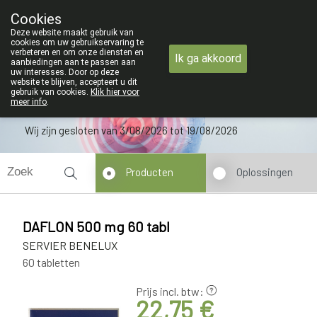
ZOMERVAKANTIE : Van maandag 3 AU
Cookies
Apotheek Verbeke - Van Thorre
Deze website maakt gebruik van
09 228 32 36
cookies om uw gebruikservaring te
verbeteren en om onze diensten en
Ik ga akkoord
aanbiedingen aan te passen aan
uw interesses. Door op deze
website te blijven, accepteert u dit
gebruik van cookies.
Klik hier voor
meer info
.
Wij zijn gesloten van 3/08/2026 tot 19/08/2026
Producten
Oplossingen
DAFLON 500 mg 60 tabl
SERVIER BENELUX
60 tabletten
Prijs incl. btw:
22,75 €