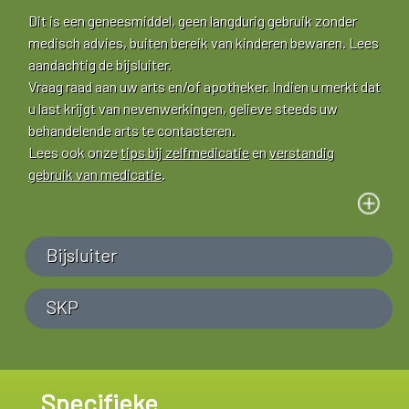
Dit is een geneesmiddel, geen langdurig gebruik zonder
medisch advies, buiten bereik van kinderen bewaren. Lees
aandachtig de bijsluiter.
Vraag raad aan uw arts en/of apotheker. Indien u merkt dat
u last krijgt van nevenwerkingen, gelieve steeds uw
behandelende arts te contacteren.
Lees ook onze
tips bij zelfmedicatie
en
verstandig
gebruik van medicatie
.
Bijsluiter
SKP
Specifieke