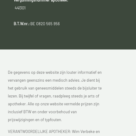
Vergunningsnummer apotheek:
441301
B.T.W.nr.:
BE 0820 565 956
De gegevens op deze website zijn louter informatief en
vervangen geenszins een medisch advies. Je dient bij
het gebruik van geneesmiddelen steeds de bijsluiter te
lezen. Bij twijfel of vragen, raadpleeg steeds je arts of
apotheker. Alle op onze website vermelde prijzen zijn
inclusief BTW en onder voorbehoud van
prijswijzigingen en of typfouten.
VERANTWOORDELIJKE APOTHEKER: Wim Verbeke en