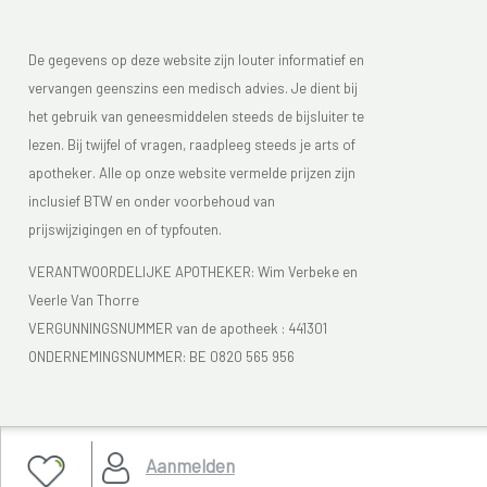
De gegevens op deze website zijn louter informatief en
vervangen geenszins een medisch advies. Je dient bij
het gebruik van geneesmiddelen steeds de bijsluiter te
lezen. Bij twijfel of vragen, raadpleeg steeds je arts of
apotheker. Alle op onze website vermelde prijzen zijn
inclusief BTW en onder voorbehoud van
prijswijzigingen en of typfouten.
VERANTWOORDELIJKE APOTHEKER: Wim Verbeke en
Veerle Van Thorre
VERGUNNINGSNUMMER van de apotheek :
441301
ONDERNEMINGSNUMMER:
BE 0820 565 956
Je vindt Apotheek Verbeke - Van Thorre in de FAGG lijst
Aanmelden
van de apotheken die vergund zijn. Het FAGG