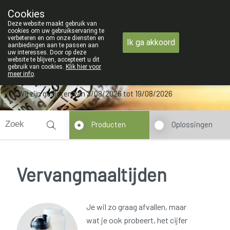
an maandag 3 AUGUSTUS tot en met woensdag 19 AUGUSTUS
Cookies
Apotheek Verbeke - Van Thorre
Deze website maakt gebruik van
09 228 32 36
cookies om uw gebruikservaring te
verbeteren en om onze diensten en
Ik ga akkoord
aanbiedingen aan te passen aan
uw interesses. Door op deze
website te blijven, accepteert u dit
gebruik van cookies.
Klik hier voor
meer info
.
Wij zijn gesloten van 3/08/2026 tot 19/08/2026
Producten
Oplossingen
Vervangmaaltijden
Je wil zo graag afvallen, maar
wat je ook probeert, het cijfer