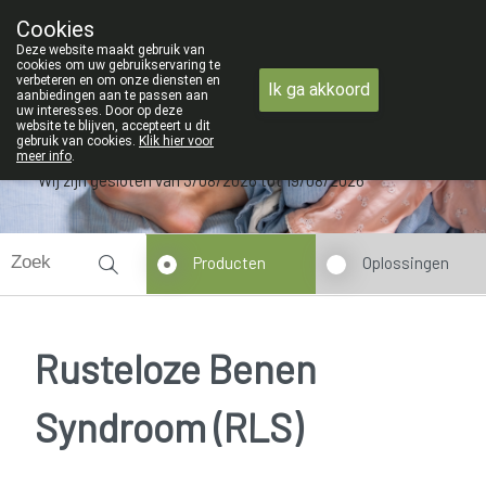
ZOMERVAKANTIE : Van maandag 3 AUGU
Cookies
Apotheek Verbeke - Van Thorre
Deze website maakt gebruik van
09 228 32 36
cookies om uw gebruikservaring te
verbeteren en om onze diensten en
Ik ga akkoord
aanbiedingen aan te passen aan
uw interesses. Door op deze
website te blijven, accepteert u dit
gebruik van cookies.
Klik hier voor
meer info
.
Wij zijn gesloten van 3/08/2026 tot 19/08/2026
Producten
Oplossingen
Rusteloze Benen
Syndroom (RLS)