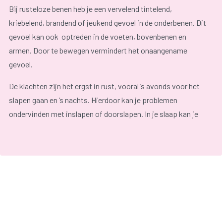
Bij rusteloze benen heb je een vervelend tintelend,
kriebelend, brandend of jeukend gevoel in de onderbenen. Dit
gevoel kan ook optreden in de voeten, bovenbenen en
armen. Door te bewegen vermindert het onaangename
gevoel.
De klachten zijn het ergst in rust, vooral ’s avonds voor het
slapen gaan en ’s nachts. Hierdoor kan je problemen
ondervinden met inslapen of doorslapen. In je slaap kan je
ook vanzelf schokkende bewegingen maken met je benen of
armen. Wanneer je slaap lange tijd verstoord is, kan je last
krijgen van vermoeidheid overdag. Je kan dan prikkelbaar
zijn of concentratieproblemen ondervinden.
Het rusteloze benen syndroom komt veel voor. Het
syndroom kan op iedere leeftijd optreden maar het komt
vaker voor naarmate men ouder wordt. De symptomen