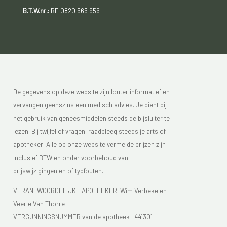
B.T.W.nr.:
BE 0820 565 956
De gegevens op deze website zijn louter informatief en
vervangen geenszins een medisch advies. Je dient bij
het gebruik van geneesmiddelen steeds de bijsluiter te
lezen. Bij twijfel of vragen, raadpleeg steeds je arts of
apotheker. Alle op onze website vermelde prijzen zijn
inclusief BTW en onder voorbehoud van
prijswijzigingen en of typfouten.
VERANTWOORDELIJKE APOTHEKER: Wim Verbeke en
Veerle Van Thorre
VERGUNNINGSNUMMER van de apotheek :
441301