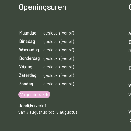
Openingsuren
Maandag
gesloten (verlof)
A
Dinsdag
gesloten (verlof)
D
Woensdag
gesloten (verlof)
9
Donderdag
gesloten (verlof)
T
Vrijdag
gesloten (verlof)
E
Zaterdag
gesloten (verlof)
Zondag
gesloten (verlof)
V
Volgende week
W
Jaarlijks verlof
van 3 augustus tot 18 augustus
V