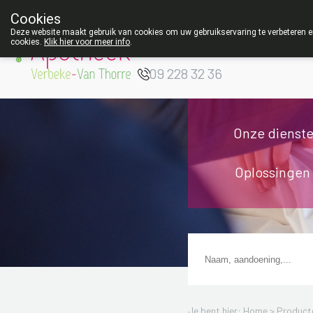
Cookies
Apotheek Verbeke
Deze website maakt gebruik van cookies om uw gebruikservaring te verbeteren en
cookies.
Klik hier voor meer info
.
- Van Thorre
W
09 228 32 36
Onze dienst
Oplossingen
Je bent hier: Home >
Product