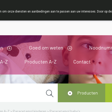
ZOMERVAKANTIE : Van maandag 3 AUGUSTUS tot en met 
 om onze diensten en aanbiedingen aan te passen aan uw interesses. Door op deze w
ij zijn gesloten van 3/08/2026 tot 19/08/2026
en
Goed om weten
Noodnum
 A-Z
Producten A-Z
Contact
Producten
en A-Z
>
Paracetamol kinderen
>
Paracetamol baby's