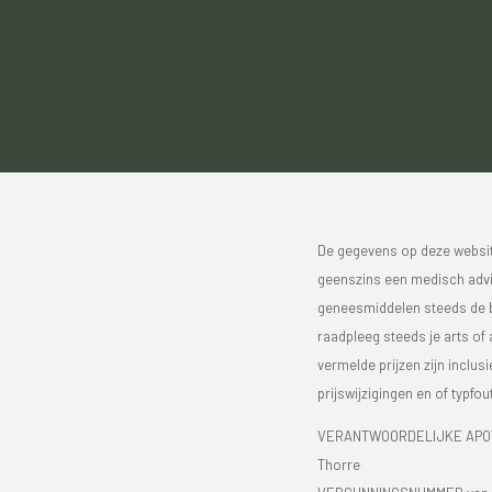
De gegevens op deze website
geenszins een medisch advie
geneesmiddelen steeds de bijs
raadpleeg steeds je arts of
vermelde prijzen zijn inclu
prijswijzigingen en of typfou
VERANTWOORDELIJKE APOTH
Thorre