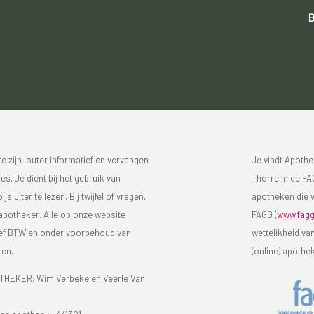
B
 zijn louter informatief en vervangen
Je vindt Apothe
s. Je dient bij het gebruik van
Thorre in de FAG
luiter te lezen. Bij twijfel of vragen,
apotheken die v
 apotheker. Alle op onze website
FAGG (
www.fagg
sief BTW en onder voorbehoud van
wettelikheid va
ten.
(online) apothe
EKER: Wim Verbeke en Veerle Van