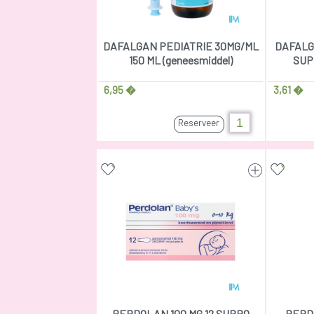
DAFALGAN PEDIATRIE 30MG/ML
DAFALG
150 ML (geneesmiddel)
SUPP
6,95 �
3,61 �
Reserveer
PERDOLAN 100 MG 12 SUPPO
PERD