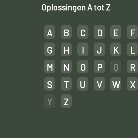
Oplossingen A tot Z
A
B
C
D
E
F
G
H
I
J
K
L
M
N
O
P
Q
R
S
T
U
V
W
X
Y
Z