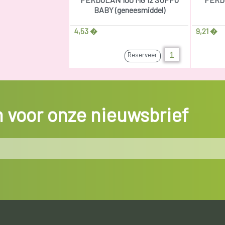
BABY (geneesmiddel)
4,53 �
9,21 �
Reserveer
in voor onze nieuwsbrief