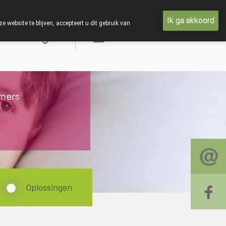
woensdag 19 AUGUSTUS
Ik ga akkoord
ebsite te blijven, accepteert u dit gebruik van
Aanmelden
mers
Oplossingen