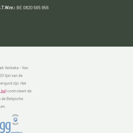
.T.W.nr.:
BE 0820 565 956
ek Verbeke - Van
G lijst van de
ergund zijn. Het
.be)
controleert de
n de Belgische
ken.