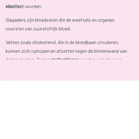
elastisc
h worden.
Slagaders zijn bloedvaten die de weefsels en organen
voorzien van zuurstofrijk bloed.
Vetten zoals cholesterol, die in de bloedbaan circuleren,
kunnen zich ophopen en afzetten tegen de binnenwand van
de bloedvaten. Deze
vetafzettingen
worden ook plaques
genoemd en bemoeilijken de bloedstroom. De vorming van
deze plaques is een langzaam proces dat al op jonge leeftijd
start .
Klachten treden pas op wanneer er minder bloed, en dus
zuurstof, naar de organen en weefsels stroomt of wanneer
een slagader volledig is afgesloten.
Atherosclerose kan optreden bij slagaders in elk deel van het
lichaam. Afhankelijk van het lichaamsdeel dat wordt