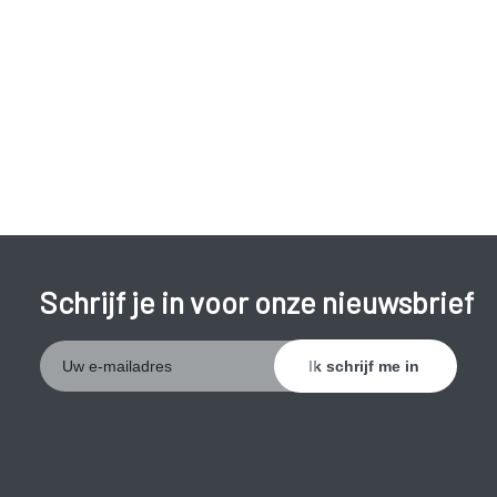
afgesloten, kan dit leiden tot
bepaalde aandoeningen
:
kransslagaders (naar hart):
angina pectoris
,
hartinfarct
;
aorta:
aneurysma;
halsslagader (naar hersenen):
TIA
,
beroerte
;
benen:
etalagebenen
(claudicatio intermittens).
Schrijf je in voor onze nieuwsbrief