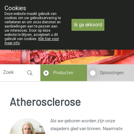
ZOMERVAKANTIE : Van maandag 3 A
Cookies
Apotheek Verbeke - Van Thorre
Deze website maakt gebruik van
09 228 32 36
cookies om uw gebruikservaring te
verbeteren en om onze diensten en
Ik ga akkoord
aanbiedingen aan te passen aan
uw interesses. Door op deze
website te blijven, accepteert u dit
gebruik van cookies.
Klik hier voor
meer info
.
Wij zijn gesloten van 3/08/2026 tot 19/08/2026
Producten
Oplossingen
Atherosclerose
Als we geboren worden zijn onze
slagaders glad van binnen. Naarmate