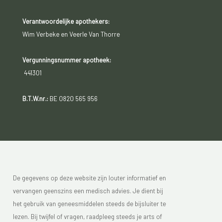
Verantwoordelijke apothekers:
Wim Verbeke en Veerle Van Thorre
Vergunningsnummer apotheek:
441301
B.T.W.nr.:
BE 0820 565 956
De gegevens op deze website zijn louter informatief en
vervangen geenszins een medisch advies. Je dient bij
het gebruik van geneesmiddelen steeds de bijsluiter te
lezen. Bij twijfel of vragen, raadpleeg steeds je arts of