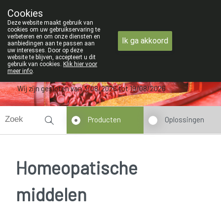
ZOMERVAKANTIE : Van maandag 3 AUG
Cookies
Apotheek Verbeke - Van Thorre
Deze website maakt gebruik van
09 228 32 36
cookies om uw gebruikservaring te
verbeteren en om onze diensten en
Ik ga akkoord
aanbiedingen aan te passen aan
uw interesses. Door op deze
website te blijven, accepteert u dit
gebruik van cookies.
Klik hier voor
meer info
.
Wij zijn gesloten van 3/08/2026 tot 19/08/2026
Producten
Oplossingen
Homeopatische
middelen