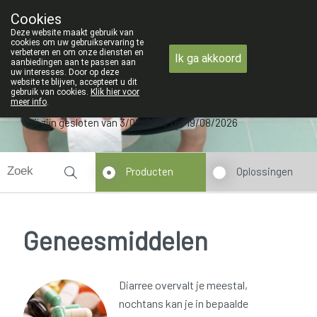
ZOMERVAKANTIE : Van maandag 3 AUG
Cookies
Apotheek Verbeke - Van Thorre
Deze website maakt gebruik van
09 228 32 36
cookies om uw gebruikservaring te
verbeteren en om onze diensten en
Ik ga akkoord
aanbiedingen aan te passen aan
uw interesses. Door op deze
website te blijven, accepteert u dit
gebruik van cookies.
Klik hier voor
meer info
.
Wij zijn gesloten van 3/08/2026 tot 19/08/2026
Producten
Oplossingen
Geneesmiddelen
Diarree overvalt je meestal,
nochtans kan je in bepaalde