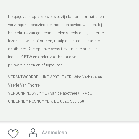
De gegevens op deze website zijn louter informatief en
vervangen geenszins een medisch advies. Je dient bij
het gebruik van geneesmiddelen steeds de bijsluiter te
lezen. Bij twijfel of vragen, raadpleeg steeds je arts of
apotheker. Alle op onze website vermelde prijzen zijn
inclusief BTW en onder voorbehoud van
prijswijzigingen en of typfouten.
VERANTWOORDELIJKE APOTHEKER: Wim Verbeke en
Veerle Van Thorre
VERGUNNINGSNUMMER van de apotheek :
441301
ONDERNEMINGSNUMMER:
BE 0820 565 956
Je vindt Apotheek Verbeke - Van Thorre in de FAGG lijst
Aanmelden
van de apotheken die vergund zijn. Het FAGG