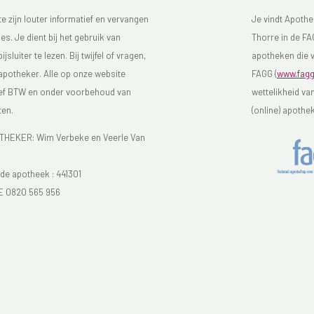
 zijn louter informatief en vervangen
Je vindt Apothe
s. Je dient bij het gebruik van
Thorre in de FAG
luiter te lezen. Bij twijfel of vragen,
apotheken die v
 apotheker. Alle op onze website
FAGG (
www.fagg
sief BTW en onder voorbehoud van
wettelikheid va
ten.
(online) apothe
EKER: Wim Verbeke en Veerle Van
e apotheek :
441301
E 0820 565 956