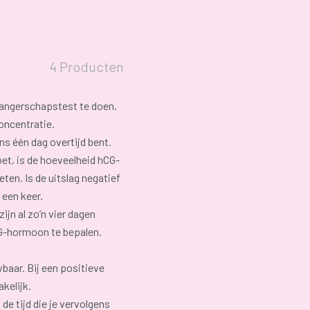
4 Producten
angerschapstest te doen.
oncentratie.
s één dag overtijd bent.
t, is de hoeveelheid hCG-
ten. Is de uitslag negatief
 een keer.
ijn al zo’n vier dagen
CG-hormoon te bepalen.
aar. Bij een positieve
akelijk.
 de tijd die je vervolgens