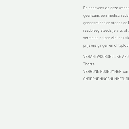
De gegevens op deze website
geenszins een medisch advie
geneesmiddelen steeds de bijs
raadpleeg steeds je arts of
vermelde prijzen zijn inclu
prijswijzigingen en of typfou
VERANTWOORDELIJKE APOTH
Thorre
VERGUNNINGSNUMMER van d
ONDERNEMINGSNUMMER:
B