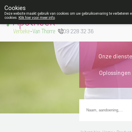
Cookies
Apotheek Verbeke
Deze website maakt gebruik van cookies om uw gebruikservaring te verbeteren en
cookies.
Klik hier voor meer info
.
- Van Thorre
W
09 228 32 36
Onze dienst
Oplossingen
Je bent hier: Home >
Product