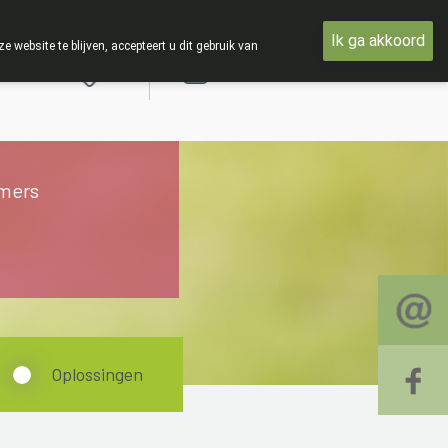
t woensdag 19 AUGUSTUS
Ik ga akkoord
ebsite te blijven, accepteert u dit gebruik van
Aanmelden
mers
Oplossingen