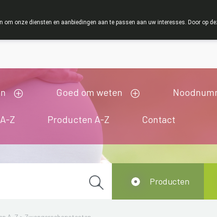
ZOMERVAKANTIE : Van maandag 3 AUGUSTUS tot en me
 om onze diensten en aanbiedingen aan te passen aan uw interesses. Door op deze w
ij zijn gesloten van 3/08/2026 tot 19/08/2026
en
Goed om weten
Noodnum
 A-Z
Producten A-Z
Contact
Producten
en A-Z
>
Zwangerschapstesten