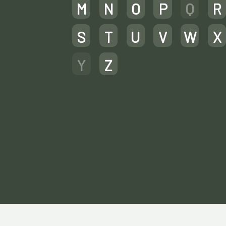
M
N
O
P
Q
R
S
T
U
V
W
X
Y
Z