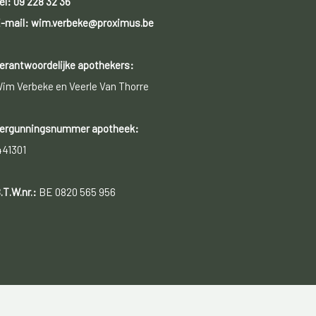
el:
09 228 32 36
-mail: wim.verbeke@proximus.be
erantwoordelijke apothekers:
im Verbeke en Veerle Van Thorre
ergunningsnummer apotheek:
441301
.T.W.nr.:
BE 0820 565 956