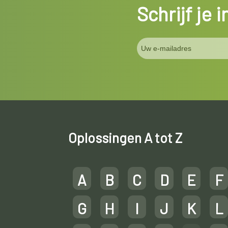
Schrijf je 
Oplossingen A tot Z
A
B
C
D
E
F
G
H
I
J
K
L