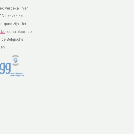
ek Verbeke - Van
G lijst van de
ergund zijn. Het
.be)
controleert de
n de Belgische
ken.