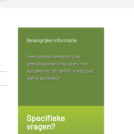
Belangrijke informatie
Lees steeds aandachtig de
gebruiksaanwijzing op en in de
verpakking! Bij twijfel, vraag raad
aan je apotheker
Specifieke
vragen?