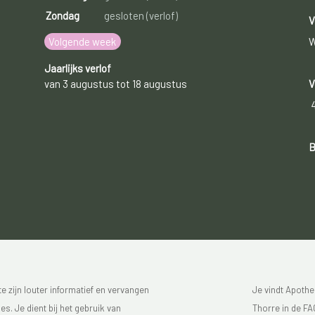
Zondag
gesloten (verlof)
V
Volgende week
W
Jaarlijks verlof
van 3 augustus tot 18 augustus
V
B
 zijn louter informatief en vervangen
Je vindt Apothe
s. Je dient bij het gebruik van
Thorre in de FAG