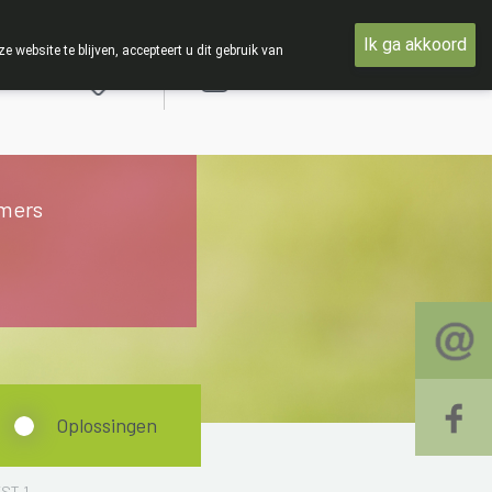
et woensdag 19 AUGUSTUS
Ik ga akkoord
ebsite te blijven, accepteert u dit gebruik van
Aanmelden
mers
Oplossingen
ST 1