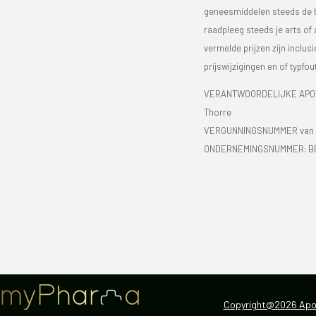
geneesmiddelen steeds de bijs
raadpleeg steeds je arts of
vermelde prijzen zijn inclu
prijswijzigingen en of typfou
VERANTWOORDELIJKE APOTH
Thorre
VERGUNNINGSNUMMER van d
ONDERNEMINGSNUMMER:
B
Copyright@2026 Apot