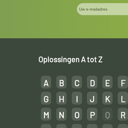
Oplossingen A tot Z
A
B
C
D
E
F
G
H
I
J
K
L
M
N
O
P
Q
R