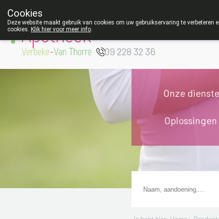
Cookies
Apotheek Verbeke
Deze website maakt gebruik van cookies om uw gebruikservaring te verbeteren en
cookies.
Klik hier voor meer info
.
- Van Thorre
W
09 228 32 36
Onze dienst
Oplossingen
Je bent hier: Home >
Product