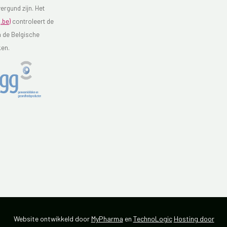
ergund zijn. Het
.be)
controleert de
n de Belgische
ken.
Website ontwikkeld door
MyPharma
en
TechnoLogic
Hosting door