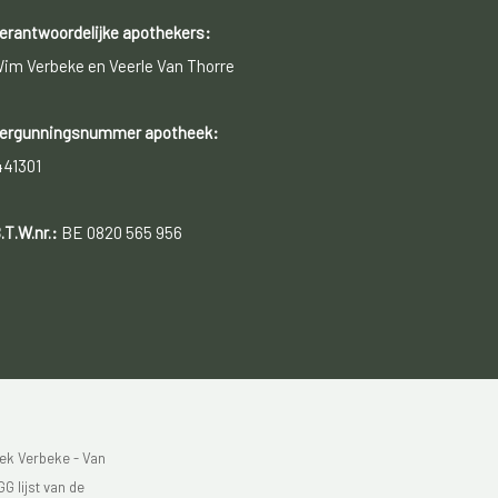
erantwoordelijke apothekers:
im Verbeke en Veerle Van Thorre
ergunningsnummer apotheek:
441301
.T.W.nr.:
BE 0820 565 956
ek Verbeke - Van
G lijst van de