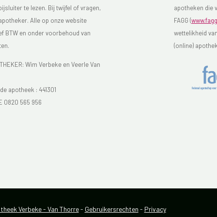
luiter te lezen. Bij twijfel of vragen,
apotheken die v
 apotheker. Alle op onze website
FAGG (
www.fagg
sief BTW en onder voorbehoud van
wettelikheid va
ten.
(online) apothe
EKER: Wim Verbeke en Veerle Van
e apotheek :
441301
E 0820 565 956
heek Verbeke - Van Thorre
-
Gebruikersrechten
-
Privacy