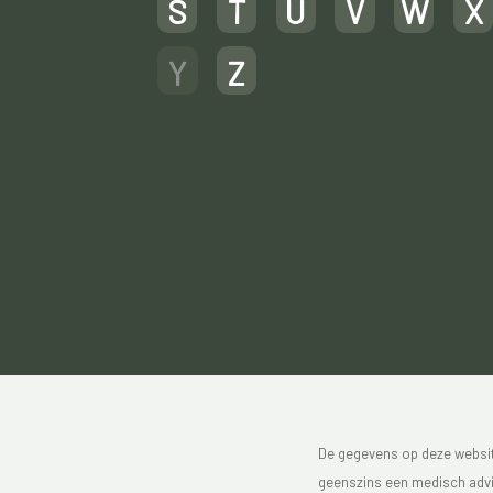
S
T
U
V
W
X
Y
Z
De gegevens op deze website
geenszins een medisch advie