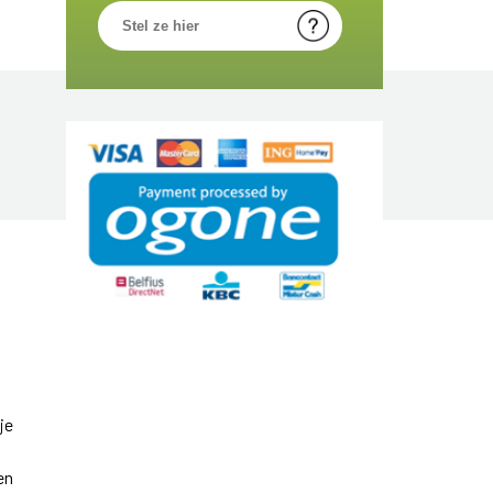
je
en