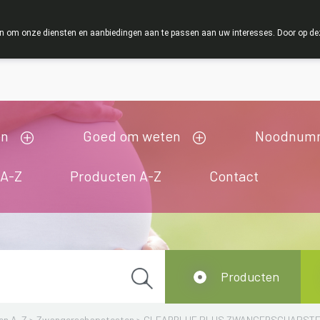
ZOMERVAKANTIE : Van maandag 3 AUGUSTUS tot en m
 om onze diensten en aanbiedingen aan te passen aan uw interesses. Door op deze w
ij zijn gesloten van 3/08/2026 tot 19/08/2026
en
Goed om weten
Noodnum
 A-Z
Producten A-Z
Contact
Producten
en A-Z
>
Zwangerschapstesten
>
CLEARBLUE PLUS ZWANGERSCHAPSTE