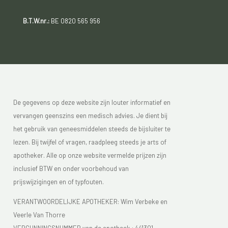
B.T.W.nr.:
BE 0820 565 956
De gegevens op deze website zijn louter informatief en
vervangen geenszins een medisch advies. Je dient bij
het gebruik van geneesmiddelen steeds de bijsluiter te
lezen. Bij twijfel of vragen, raadpleeg steeds je arts of
apotheker. Alle op onze website vermelde prijzen zijn
inclusief BTW en onder voorbehoud van
prijswijzigingen en of typfouten.
VERANTWOORDELIJKE APOTHEKER: Wim Verbeke en
Veerle Van Thorre
VERGUNNINGSNUMMER van de apotheek :
441301