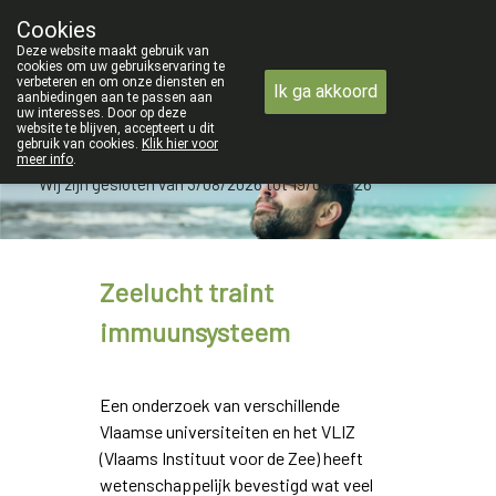
ZOMERVAKANTIE : Van maandag 3 A
Cookies
Apotheek Verbeke - Van Thorre
Deze website maakt gebruik van
09 228 32 36
cookies om uw gebruikservaring te
verbeteren en om onze diensten en
Ik ga akkoord
aanbiedingen aan te passen aan
uw interesses. Door op deze
website te blijven, accepteert u dit
gebruik van cookies.
Klik hier voor
meer info
.
Wij zijn gesloten van 3/08/2026 tot 19/08/2026
Zeelucht traint
immuunsysteem
Een onderzoek van verschillende
Vlaamse universiteiten en het VLIZ
(Vlaams Instituut voor de Zee) heeft
wetenschappelijk bevestigd wat veel