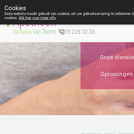
Cookies
Apotheek Verbeke
Deze website maakt gebruik van cookies om uw gebruikservaring te verbeteren en
cookies.
Klik hier voor meer info
.
- Van Thorre
W
09 228 32 36
Onze dienst
Oplossingen
Je bent hier: Home >
Optimale