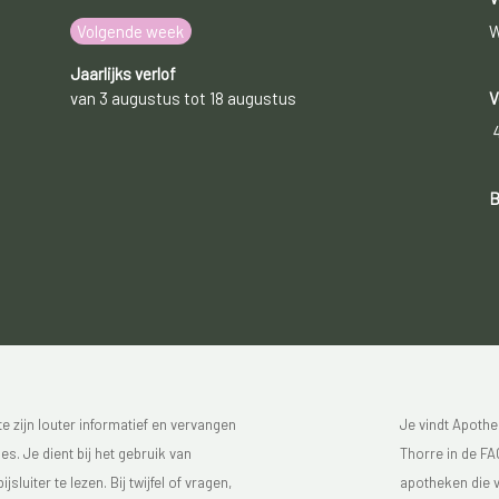
Volgende week
W
Jaarlijks verlof
van 3 augustus tot 18 augustus
V
B
 zijn louter informatief en vervangen
Je vindt Apothe
s. Je dient bij het gebruik van
Thorre in de FAG
luiter te lezen. Bij twijfel of vragen,
apotheken die v