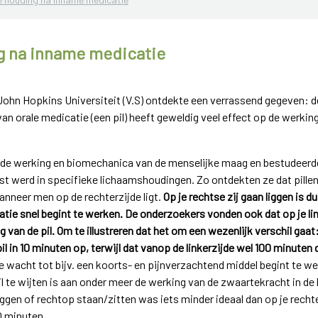
g na inname medicatie
John Hopkins Universiteit (V.S) ontdekte een verrassend gegeven: d
 orale medicatie (een pil) heeft geweldig veel effect op de werkings
de werking en biomechanica van de menselijke maag en bestudeerden
ost werd in specifieke lichaamshoudingen. Zo ontdekten ze dat pillen
neer men op de rechterzijde ligt.
Op je rechtse zij gaan liggen is 
atie snel begint te werken. De onderzoekers vonden ook dat op je lin
 van de pil. Om te illustreren dat het om een wezenlijk verschil ga
pil in 10 minuten op, terwijl dat vanop de linkerzijde wel 100 minuten 
e wacht tot bijv. een koorts- en pijnverzachtend middel begint te 
hil te wijten is aan onder meer de werking van de zwaartekracht in d
ggen of rechtop staan/zitten was iets minder ideaal dan op je rechter
0 minuten.