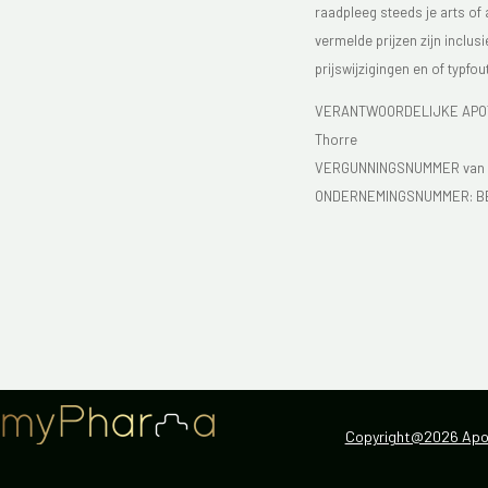
raadpleeg steeds je arts of
vermelde prijzen zijn inclu
prijswijzigingen en of typfou
VERANTWOORDELIJKE APOTH
Thorre
VERGUNNINGSNUMMER van d
ONDERNEMINGSNUMMER:
B
Copyright@2026 Apot