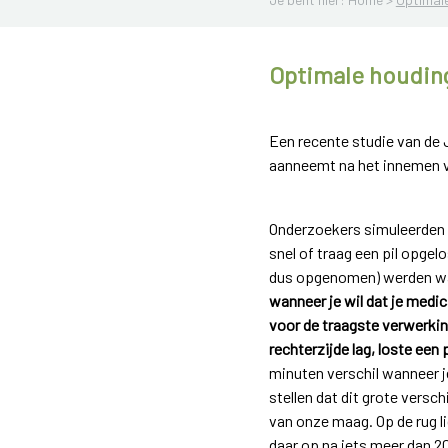
Optimale houdin
Een recente studie van de 
aanneemt na het innemen van
Onderzoekers simuleerden 
snel of traag een pil opgel
dus opgenomen) werden wan
wanneer je wil dat je medic
voor de traagste verwerking
rechterzijde lag, loste een 
minuten verschil wanneer j
stellen dat dit grote versc
van onze maag. Op de rug li
daar op na iets meer dan 2