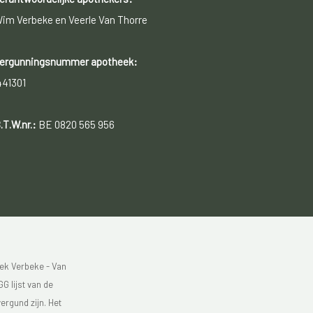
im Verbeke en Veerle Van Thorre
ergunningsnummer apotheek:
441301
.T.W.nr.:
BE 0820 565 956
ek Verbeke - Van
G lijst van de
ergund zijn. Het