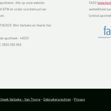
 apotheker. Alle op onze website
FAGG (
www.fagg
sief BTW en onder voorbehoud van
wettelikheid va
ten.
(online) apothe
EKER: Wim Verbeke en Veerle Van
e apotheek :
441301
E 0820 565 956
heek Verbeke - Van Thorre
-
Gebruikersrechten
-
Privacy