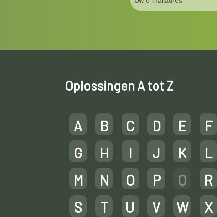
Oplossingen A tot Z
A
B
C
D
E
F
G
H
I
J
K
L
M
N
O
P
Q
R
S
T
U
V
W
X