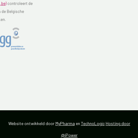
.be)
controleert de
n de Belgische
ken.
Website ontwikkeld door
MyPharma
en
TechnoLogic
Hosting door
@iPower