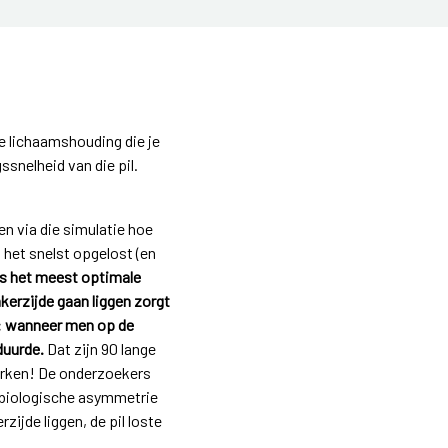
e lichaamshouding die je
snelheid van die pil.
 via die simulatie hoe
 het snelst opgelost (en
dus het meest optimale
kerzijde gaan liggen zorgt
at: wanneer men op de
duurde.
Dat zijn 90 lange
werken! De onderzoekers
e biologische asymmetrie
zijde liggen, de pil loste