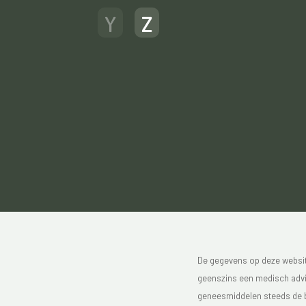
Y
Z
De gegevens op deze website
geenszins een medisch advie
geneesmiddelen steeds de bijs