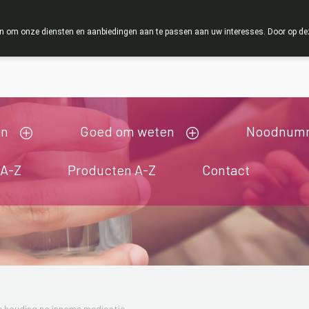
ZOMERVAKANTIE : Van maandag 3 AUGUSTUS tot 
 om onze diensten en aanbiedingen aan te passen aan uw interesses. Door op deze w
ij zijn gesloten van 3/08/2026 tot 19/08/2026
en
Goed om weten
Noodnum
 A-Z
Producten A-Z
Contact
 houding na inname medicatie