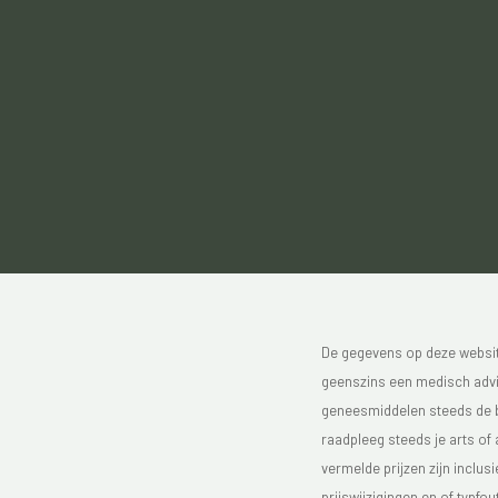
De gegevens op deze website
geenszins een medisch advie
geneesmiddelen steeds de bijs
raadpleeg steeds je arts of
vermelde prijzen zijn inclu
prijswijzigingen en of typfou