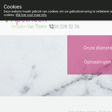
Cookies
Apotheek Verbeke
Deze website maakt gebruik van cookies om uw gebruikservaring te verbeteren en
cookies.
Klik hier voor meer info
.
- Van Thorre
W
09 228 32 36
Onze dienst
Oplossingen
Je bent hier: Home >
Zoek op 