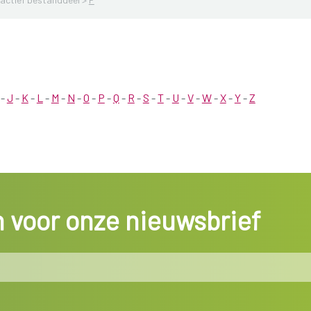
-
J
-
K
-
L
-
M
-
N
-
O
-
P
-
Q
-
R
-
S
-
T
-
U
-
V
-
W
-
X
-
Y
-
Z
in voor onze nieuwsbrief