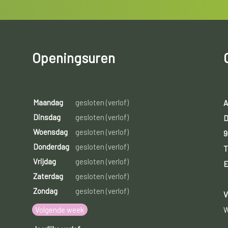
Openingsuren
Maandag
gesloten (verlof)
A
Dinsdag
gesloten (verlof)
D
Woensdag
gesloten (verlof)
9
Donderdag
gesloten (verlof)
T
Vrijdag
gesloten (verlof)
E
Zaterdag
gesloten (verlof)
Zondag
gesloten (verlof)
V
Volgende week
W