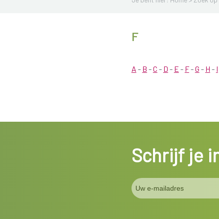
F
A
-
B
-
C
-
D
-
E
-
F
-
G
-
H
-
I
Schrijf je 