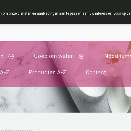
ZOMERVAKANTIE : Van maandag 3 AUGUSTUS tot en
 om onze diensten en aanbiedingen aan te passen aan uw interesses. Door op deze w
ij zijn gesloten van 3/08/2026 tot 19/08/2026
en
Goed om weten
Noodnum
 A-Z
Producten A-Z
Contact
actief bestanddeel
>
F