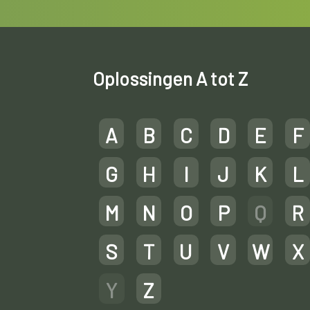
Oplossingen A tot Z
A
B
C
D
E
F
G
H
I
J
K
L
M
N
O
P
Q
R
S
T
U
V
W
X
Y
Z