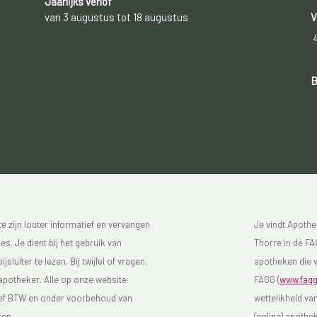
Jaarlijks verlof
van 3 augustus tot 18 augustus
V
B
 zijn louter informatief en vervangen
Je vindt Apothe
s. Je dient bij het gebruik van
Thorre in de FAG
luiter te lezen. Bij twijfel of vragen,
apotheken die v
 apotheker. Alle op onze website
FAGG (
www.fagg
sief BTW en onder voorbehoud van
wettelikheid va
ten.
(online) apothe