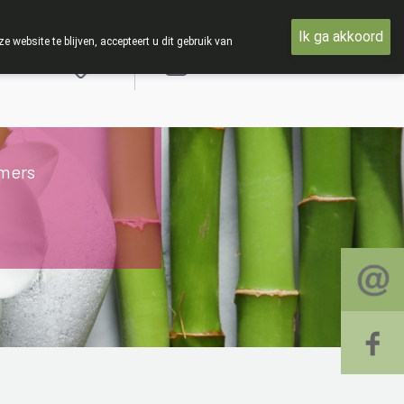
 met woensdag 19 AUGUSTUS
Ik ga akkoord
ebsite te blijven, accepteert u dit gebruik van
Aanmelden
mers