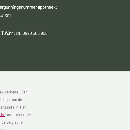
ergunningsnummer apotheek:
441301
.T.W.nr.:
BE 0820 565 956
ek Verbeke - Van
G lijst van de
ergund zijn. Het
.be)
controleert de
n de Belgische
ken.