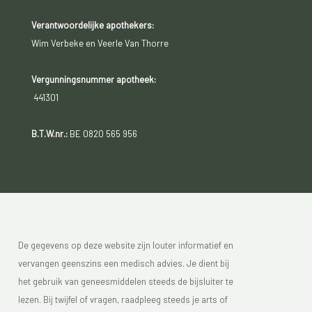
Verantwoordelijke apothekers:
Wim Verbeke en Veerle Van Thorre
Vergunningsnummer apotheek:
441301
B.T.W.nr.:
BE 0820 565 956
De gegevens op deze website zijn louter informatief en
vervangen geenszins een medisch advies. Je dient bij
het gebruik van geneesmiddelen steeds de bijsluiter te
lezen. Bij twijfel of vragen, raadpleeg steeds je arts of