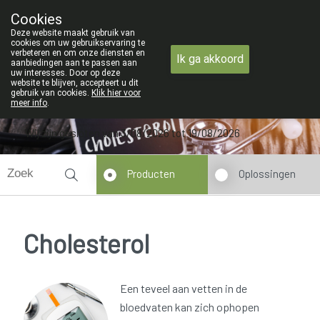
an maandag 3 AUGUSTUS tot en met woensdag 19 AUGUSTUS
Cookies
Apotheek Verbeke - Van Thorre
Deze website maakt gebruik van
09 228 32 36
cookies om uw gebruikservaring te
verbeteren en om onze diensten en
Ik ga akkoord
aanbiedingen aan te passen aan
uw interesses. Door op deze
website te blijven, accepteert u dit
gebruik van cookies.
Klik hier voor
meer info
.
Wij zijn gesloten van 3/08/2026 tot 19/08/2026
Producten
Oplossingen
Cholesterol
Een teveel aan vetten in de
bloedvaten kan zich ophopen