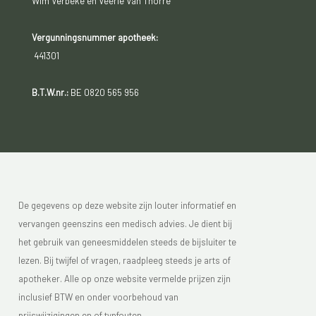
Wim Verbeke en Veerle Van Thorre
Vergunningsnummer apotheek:
441301
B.T.W.nr.:
BE 0820 565 956
De gegevens op deze website zijn louter informatief en
vervangen geenszins een medisch advies. Je dient bij
het gebruik van geneesmiddelen steeds de bijsluiter te
lezen. Bij twijfel of vragen, raadpleeg steeds je arts of
apotheker. Alle op onze website vermelde prijzen zijn
inclusief BTW en onder voorbehoud van
prijswijzigingen en of typfouten.