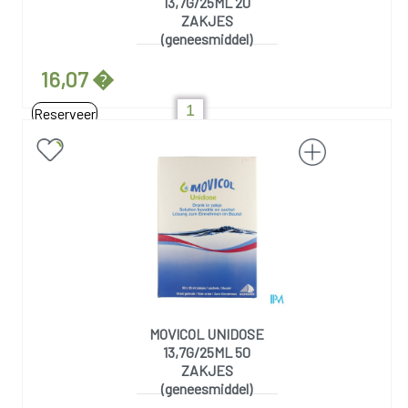
13,7G/25ML 20
ZAKJES
(geneesmiddel)
16,07 �
Reserveer
MOVICOL UNIDOSE
13,7G/25ML 50
ZAKJES
(geneesmiddel)