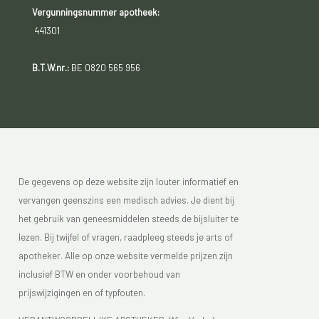
Vergunningsnummer apotheek:
441301
B.T.W.nr.:
BE 0820 565 956
De gegevens op deze website zijn louter informatief en
vervangen geenszins een medisch advies. Je dient bij
het gebruik van geneesmiddelen steeds de bijsluiter te
lezen. Bij twijfel of vragen, raadpleeg steeds je arts of
apotheker. Alle op onze website vermelde prijzen zijn
inclusief BTW en onder voorbehoud van
prijswijzigingen en of typfouten.