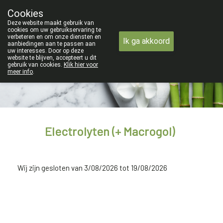
ZOMERVAKANTIE : Van maandag 3 AUGUSTUS tot
Cookies
Apotheek Verbeke - Van Thorre
Deze website maakt gebruik van
09 228 32 36
cookies om uw gebruikservaring te
verbeteren en om onze diensten en
Ik ga akkoord
aanbiedingen aan te passen aan
uw interesses. Door op deze
website te blijven, accepteert u dit
gebruik van cookies.
Klik hier voor
meer info
.
Electrolyten (+ Macrogol)
Wij zijn gesloten van 3/08/2026 tot 19/08/2026