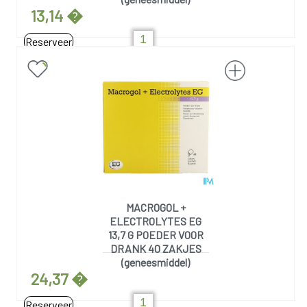
13,14 �
Reserveer
MACROGOL +
ELECTROLYTES EG
13,7 G POEDER VOOR
DRANK 40 ZAKJES
(geneesmiddel)
24,37 �
Reserveer