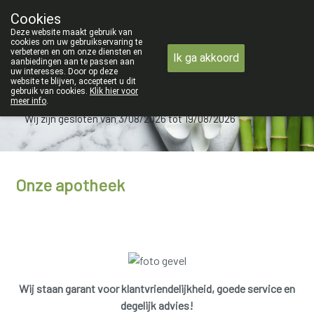
ZOMERVAKANTIE : Van maandag 3 A
Cookies
Apotheek Verbeke - Van Thorre
Deze website maakt gebruik van
09 228 32 36
cookies om uw gebruikservaring te
verbeteren en om onze diensten en
Ik ga akkoord
aanbiedingen aan te passen aan
uw interesses. Door op deze
website te blijven, accepteert u dit
gebruik van cookies.
Klik hier voor
meer info
.
Wij zijn gesloten van 3/08/2026 tot 19/08/2026
Onze apotheek
Wij staan garant voor klantvriendelijkheid, goede service en
degelijk advies!