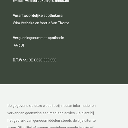
E-mail: wim.verbeke@proximus.be
Verantwoordelijke apothekers:
Wim Verbeke en Veerle Van Thorre
Vergunningsnummer apotheek:
441301
B.T.W.nr.:
BE 0820 565 956
De gegevens op deze website zijn louter informatief en
vervangen geenszins een medisch advies. Je dient bij
het gebruik van geneesmiddelen steeds de bijsluiter te
lezen. Bij twijfel of vragen, raadpleeg steeds je arts of