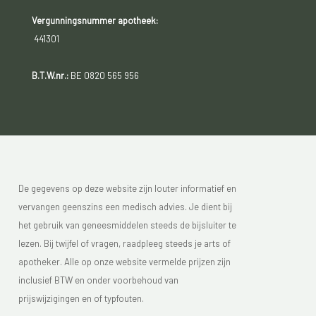
Vergunningsnummer apotheek:
441301
B.T.W.nr.:
BE 0820 565 956
De gegevens op deze website zijn louter informatief en
vervangen geenszins een medisch advies. Je dient bij
het gebruik van geneesmiddelen steeds de bijsluiter te
lezen. Bij twijfel of vragen, raadpleeg steeds je arts of
apotheker. Alle op onze website vermelde prijzen zijn
inclusief BTW en onder voorbehoud van
prijswijzigingen en of typfouten.