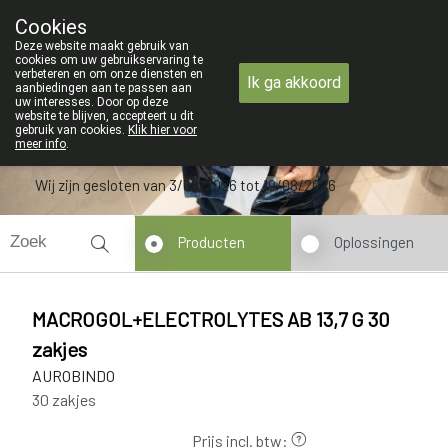
ZOMERVAKANTIE : Van maandag 3 AUG
Cookies
Apotheek Verbeke - Van Thorre
Deze website maakt gebruik van
09 228 32 36
cookies om uw gebruikservaring te
verbeteren en om onze diensten en
Ik ga akkoord
aanbiedingen aan te passen aan
uw interesses. Door op deze
website te blijven, accepteert u dit
gebruik van cookies.
Klik hier voor
meer info
.
Wij zijn gesloten van 3/08/2026 tot 19/08/2026
Producten
Oplossingen
MACROGOL+ELECTROLYTES AB 13,7 G 30
zakjes
AUROBINDO
30 zakjes
Prijs incl. btw: