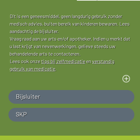
Dit is een geneesmiddel, geen langdurig gebruik zonder
medisch advies, buiten bereik van kinderen bewaren. Lees
aandachtig de bijsluiter.
Vraag raad aan uw arts en/of apotheker. Indien u merkt dat
u last krijgt van nevenwerkingen, gelieve steeds uw
behandelende arts te contacteren.
Lees ook onze
tips bij zelfmedicatie
en
verstandig
gebruik van medicatie
.
Bijsluiter
SKP