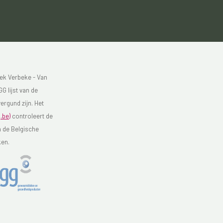
ek Verbeke - Van
G lijst van de
ergund zijn. Het
.be)
controleert de
n de Belgische
ken.