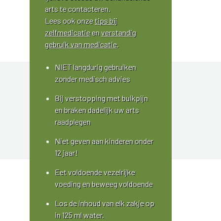
arts te contacteren.
Lees ook onze
tips bij
zelfmedicatie
en
verstandig
gebruik van medicatie
.
NIET langdurig gebruiken
zonder medisch advies
Bij verstopping met buikpijn
en braken dadelijk uw arts
raadplegen
Niet geven aan kinderen onder
12 jaar!
Eet voldoende vezelrijke
voeding en beweeg voldoende
Los de inhoud van elk zakje op
in 125 ml water.