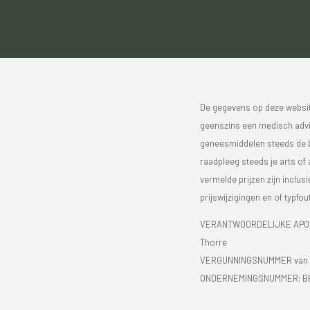
De gegevens op deze website
geenszins een medisch advie
geneesmiddelen steeds de bijs
raadpleeg steeds je arts of
vermelde prijzen zijn inclu
prijswijzigingen en of typfou
VERANTWOORDELIJKE APOTH
Thorre
VERGUNNINGSNUMMER van d
ONDERNEMINGSNUMMER:
B