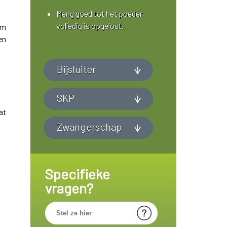
Meng goed tot het poeder
volledig is opgelost.
om
en
Bijsluiter
SKP
at
Zwangerschap
Specifieke
vragen?