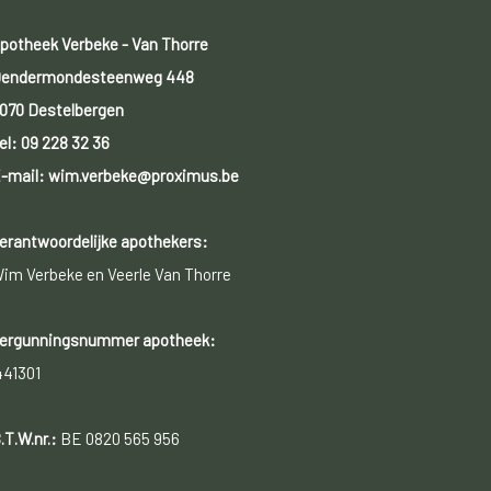
potheek Verbeke - Van Thorre
endermondesteenweg 448
070 Destelbergen
el:
09 228 32 36
-mail: wim.verbeke@proximus.be
erantwoordelijke apothekers:
im Verbeke en Veerle Van Thorre
ergunningsnummer apotheek:
441301
.T.W.nr.:
BE 0820 565 956