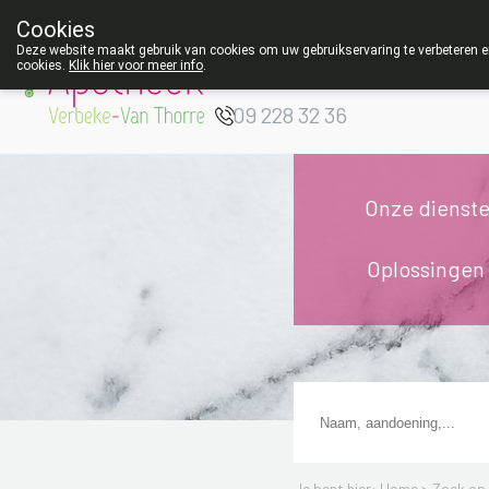
Cookies
Apotheek Verbeke
Deze website maakt gebruik van cookies om uw gebruikservaring te verbeteren en
cookies.
Klik hier voor meer info
.
- Van Thorre
W
09 228 32 36
Onze dienst
Oplossingen
Je bent hier: Home >
Zoek op 