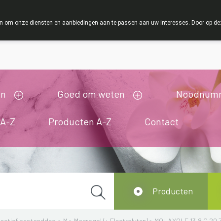
ZOMERVAKANTIE : Van maandag 3 AUGUSTUS tot en met
 om onze diensten en aanbiedingen aan te passen aan uw interesses. Door op deze w
ij zijn gesloten van 3/08/2026 tot 19/08/2026
en
Goed om weten
Noodnum
 A-Z
Producten A-Z
Contact
Producten
actief bestanddeel
>
M
>
Macrogol (+ Electrolyten)
>
MOLAXOLE 13,8 G 20