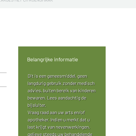
Belangrijke informatie
Dit is een geneesmiddel, geen
langdurig gebruik zonder medisch
advies, buiten bereik van kinderen
bewaren. Lees aandachtig de
bijsluiter.
Vraag raad aan uw arts en/of
apotheker. Indien u merkt dat u
last krijgt van nevenwerkingen,
gelieve steeds uw behandelende