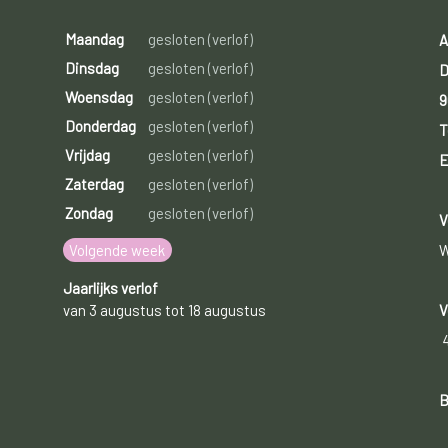
Maandag
gesloten (verlof)
A
Dinsdag
gesloten (verlof)
D
Woensdag
gesloten (verlof)
9
Donderdag
gesloten (verlof)
T
Vrijdag
gesloten (verlof)
E
Zaterdag
gesloten (verlof)
Zondag
gesloten (verlof)
V
Volgende week
W
Jaarlijks verlof
van 3 augustus tot 18 augustus
V
B