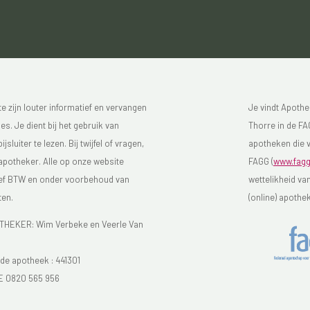
 zijn louter informatief en vervangen
Je vindt Apothe
s. Je dient bij het gebruik van
Thorre in de FAG
luiter te lezen. Bij twijfel of vragen,
apotheken die v
 apotheker. Alle op onze website
FAGG (
www.fagg
sief BTW en onder voorbehoud van
wettelikheid va
ten.
(online) apothe
EKER: Wim Verbeke en Veerle Van
e apotheek :
441301
E 0820 565 956