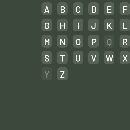
A
B
C
D
E
F
G
H
I
J
K
L
M
N
O
P
Q
R
S
T
U
V
W
X
Y
Z