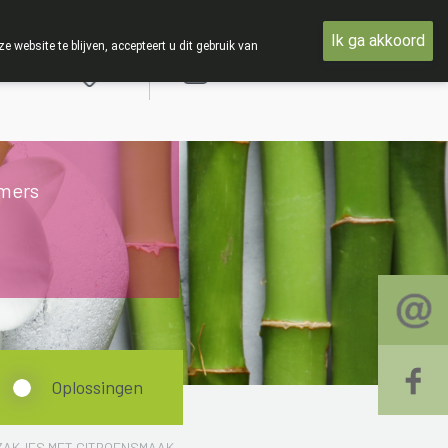
 woensdag 19 AUGUSTUS
Ik ga akkoord
ebsite te blijven, accepteert u dit gebruik van
Aanmelden
mers
Oplossingen
 ZAKJES MET CITROENSMAAK