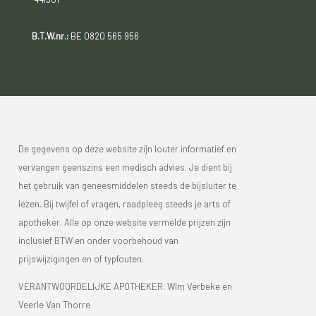
B.T.W.nr.:
BE 0820 565 956
De gegevens op deze website zijn louter informatief en
vervangen geenszins een medisch advies. Je dient bij
het gebruik van geneesmiddelen steeds de bijsluiter te
lezen. Bij twijfel of vragen, raadpleeg steeds je arts of
apotheker. Alle op onze website vermelde prijzen zijn
inclusief BTW en onder voorbehoud van
prijswijzigingen en of typfouten.
VERANTWOORDELIJKE APOTHEKER: Wim Verbeke en
Veerle Van Thorre