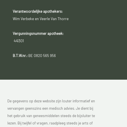
Verantwoordelijke apothekers:
Wim Verbeke en Veerle Van Thorre
Vergunningsnummer apotheek:
441301
B.T.W.nr.:
BE 0820 565 956
De gegevens op deze website zijn louter informatief en
vervangen geenszins een medisch advies. Je dient bij
het gebruik van geneesmiddelen steeds de bijsluiter te
lezen. Bij twijfel of vragen, raadpleeg steeds je arts of