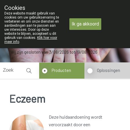
ZOMERVAKANTIE : Van maandag 3 AUGU
Cookies
Apotheek Verbeke - Van Thorre
Deze website maakt gebruik van
09 228 32 36
cookies om uw gebruikservaring te
verbeteren en om onze diensten en
Ik ga akkoord
aanbiedingen aan te passen aan
uw interesses. Door op deze
website te blijven, accepteert u dit
gebruik van cookies.
Klik hier voor
meer info
.
Wij zijn gesloten van 3/08/2026 tot 19/08/2026
Producten
Oplossingen
Eczeem
Deze huidaandoening wordt
veroorzaakt door een