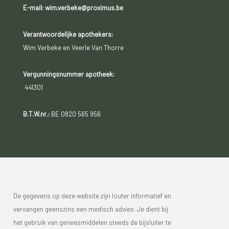
E-mail: wim.verbeke@proximus.be
Verantwoordelijke apothekers:
Wim Verbeke en Veerle Van Thorre
Vergunningsnummer apotheek:
441301
B.T.W.nr.:
BE 0820 565 956
De gegevens op deze website zijn louter informatief en
vervangen geenszins een medisch advies. Je dient bij
het gebruik van geneesmiddelen steeds de bijsluiter te