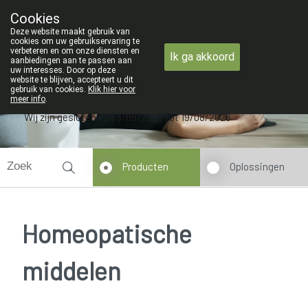
ZOMERVAKANTIE : Van maandag 3 AU
Cookies
Apotheek Verbeke - Van Thorre
Deze website maakt gebruik van
09 228 32 36
cookies om uw gebruikservaring te
verbeteren en om onze diensten en
Ik ga akkoord
aanbiedingen aan te passen aan
uw interesses. Door op deze
website te blijven, accepteert u dit
gebruik van cookies.
Klik hier voor
meer info
.
Wij zijn gesloten van 3/08/2026 tot 19/08/2026
Producten
Oplossingen
Homeopatische
middelen