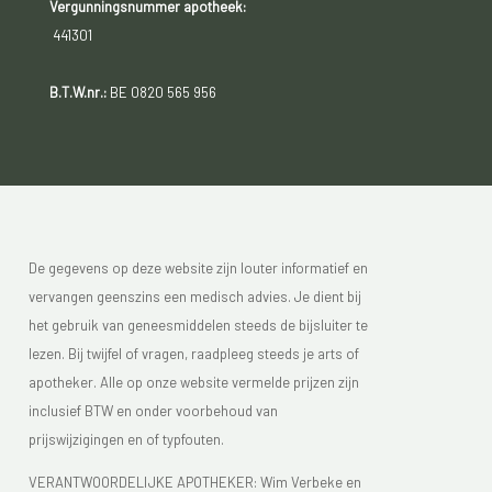
Vergunningsnummer apotheek:
441301
B.T.W.nr.:
BE 0820 565 956
De gegevens op deze website zijn louter informatief en
vervangen geenszins een medisch advies. Je dient bij
het gebruik van geneesmiddelen steeds de bijsluiter te
lezen. Bij twijfel of vragen, raadpleeg steeds je arts of
apotheker. Alle op onze website vermelde prijzen zijn
inclusief BTW en onder voorbehoud van
prijswijzigingen en of typfouten.
VERANTWOORDELIJKE APOTHEKER: Wim Verbeke en