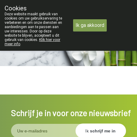
ZOMERVAKANTIE : Van maandag 3 A
Cookies
Apotheek Verbeke - Van Thorre
Deze website maakt gebruik van
09 228 32 36
cookies om uw gebruikservaring te
verbeteren en om onze diensten en
Ik ga akkoord
aanbiedingen aan te passen aan
uw interesses. Door op deze
website te blijven, accepteert u dit
gebruik van cookies.
Klik hier voor
meer info
.
Wij zijn gesloten van 3/08/2026 tot 19/08/2026
Schrijf je in voor onze nieuwsbrief