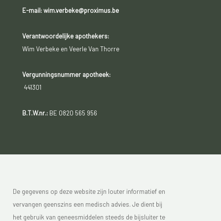
E-mail: wim.verbeke@proximus.be
Verantwoordelijke apothekers:
Wim Verbeke en Veerle Van Thorre
Vergunningsnummer apotheek:
441301
B.T.W.nr.:
BE 0820 565 956
De gegevens op deze website zijn louter informatief en
vervangen geenszins een medisch advies. Je dient bij
het gebruik van geneesmiddelen steeds de bijsluiter te