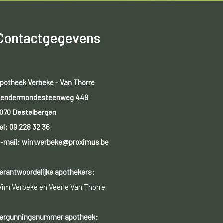
Contactgegevens
potheek Verbeke - Van Thorre
endermondesteenweg 448
070 Destelbergen
el:
09 228 32 36
-mail: wim.verbeke@proximus.be
erantwoordelijke apothekers:
im Verbeke en Veerle Van Thorre
ergunningsnummer apotheek: