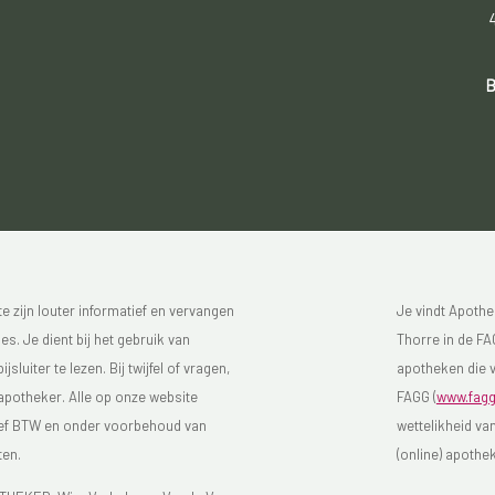
B
 zijn louter informatief en vervangen
Je vindt Apothe
s. Je dient bij het gebruik van
Thorre in de FAG
luiter te lezen. Bij twijfel of vragen,
apotheken die v
 apotheker. Alle op onze website
FAGG (
www.fagg
sief BTW en onder voorbehoud van
wettelikheid va
ten.
(online) apothe