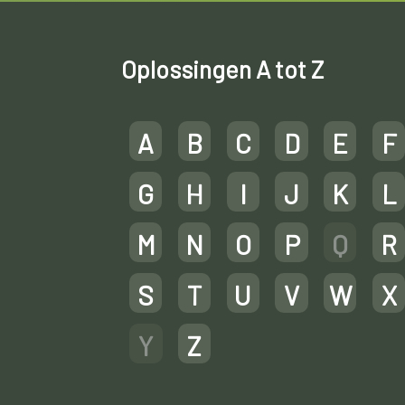
Oplossingen A tot Z
A
B
C
D
E
F
G
H
I
J
K
L
M
N
O
P
Q
R
S
T
U
V
W
X
Y
Z