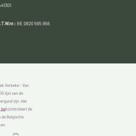
441301
.T.W.nr.:
BE 0820 565 956
ek Verbeke - Van
G lijst van de
ergund zijn. Het
.be)
controleert de
n de Belgische
ken.