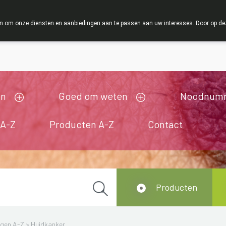
ZOMERVAKANTIE : Van maandag 3 AUGUSTUS tot en me
 om onze diensten en aanbiedingen aan te passen aan uw interesses. Door op deze w
ij zijn gesloten van 3/08/2026 tot 19/08/2026
en
Goed om weten
Noodnum
 A-Z
Producten A-Z
Contact
Producten
ngen A-Z
>
Huidkanker