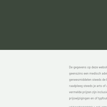
De gegevens op deze website
geenszins een medisch advie
geneesmiddelen steeds de bijs
raadpleeg steeds je arts of
vermelde prijzen zijn inclu
prijswijzigingen en of typfou