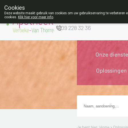
Cookies
Apotheek Verbeke
Deze website maakt gebruik van cookies om uw gebruikservaring te verbeteren en
- Van Thorre
cookies.
Klik hier voor meer info
.
W
09 228 32 36
Onze dienst
Oplossingen
Je bent hier: Home >
Oplossi