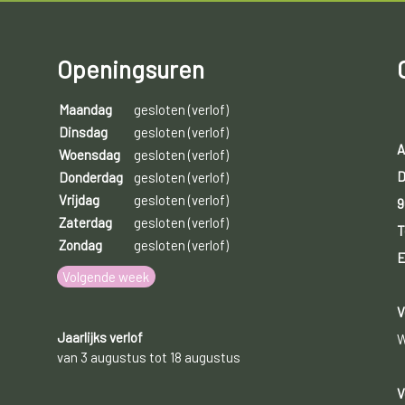
Openingsuren
Maandag
gesloten (verlof)
Dinsdag
gesloten (verlof)
A
Woensdag
gesloten (verlof)
D
Donderdag
gesloten (verlof)
Vrijdag
gesloten (verlof)
9
Zaterdag
gesloten (verlof)
T
Zondag
gesloten (verlof)
E
Volgende week
V
Jaarlijks verlof
W
van 3 augustus tot 18 augustus
V