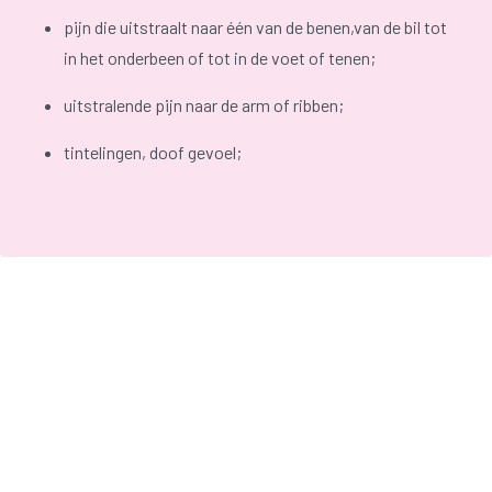
pijn die uitstraalt naar één van de benen,van de bil tot
in het onderbeen of tot in de voet of tenen;
uitstralende pijn naar de arm of ribben;
tintelingen, doof gevoel;
verminderde kracht in armen of benen.
De pijn is vaak hevig en kan stekend of scherp aanvoelen. Bij
hoesten, niezen, persen, iets zwaar tillen of bepaalde
bewegingen verergeren de klachten.
In zeldzame gevallen raken de
onderste zenuwwortels
gekneld
. Dit kan leiden tot volgende symptomen:
Gevoelsstoornissen in het zitvlak;
Urine of stoelgang niet kunnen ophouden;