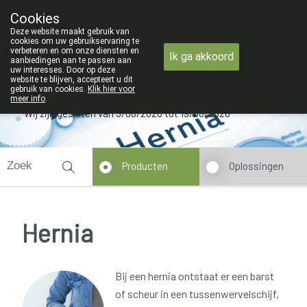
ZOMERVAKANTIE : Van maandag 3 AU
Cookies
Apotheek Verbeke - Van Thorre
Deze website maakt gebruik van
09 228 32 36
cookies om uw gebruikservaring te
verbeteren en om onze diensten en
Ik ga akkoord
aanbiedingen aan te passen aan
uw interesses. Door op deze
website te blijven, accepteert u dit
gebruik van cookies.
Klik hier voor
meer info
.
Wij zijn gesloten van 3/08/2026 tot 19/08/2026
Producten
Oplossingen
Hernia
Bij een hernia ontstaat er een barst
of scheur in een tussenwervelschijf,