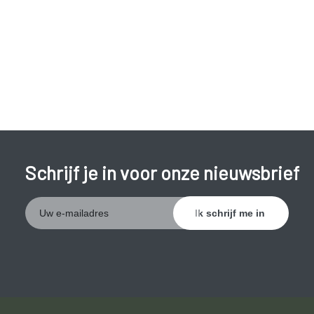
Plots niet meer kunnen stappen of onhandig zijn;
Erectiestoornissen.
Neem bij deze symptomen meteen contact op met uw arts
of de dienst spoedgevallen. Er zal meteen een operatie
worden uitgevoerd.
Schrijf je in voor onze nieuwsbrief