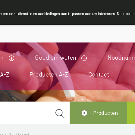
ZOMERVAKANTIE : Van maandag 3 AUGUSTUS tot en m
 om onze diensten en aanbiedingen aan te passen aan uw interesses. Door op deze w
ij zijn gesloten van 3/08/2026 tot 19/08/2026
en
Goed om weten
Noodnum
 A-Z
Producten A-Z
Contact
Producten
en A-Z
>
Alcogel