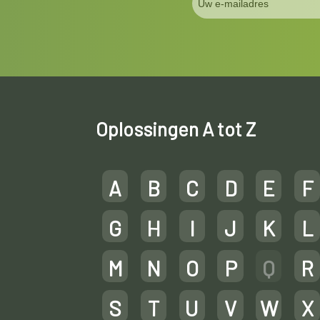
Oplossingen A tot Z
A
B
C
D
E
F
G
H
I
J
K
L
M
N
O
P
Q
R
S
T
U
V
W
X