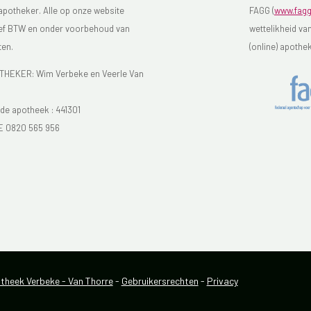
 apotheker. Alle op onze website
FAGG (
www.fagg
sief BTW en onder voorbehoud van
wettelikheid va
ten.
(online) apothe
EKER: Wim Verbeke en Veerle Van
e apotheek :
441301
E 0820 565 956
heek Verbeke - Van Thorre
-
Gebruikersrechten
-
Privacy