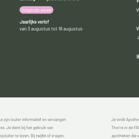
V
Volgende week
W
Jaarlijks verlof
van 3 augustus tot 18 augustus
V
B
 zijn louter informatief en vervangen
Je vindt Apothe
s. Je dient bij het gebruik van
Thorre in de FAG
luiter te lezen. Bij twijfel of vragen,
apotheken die v