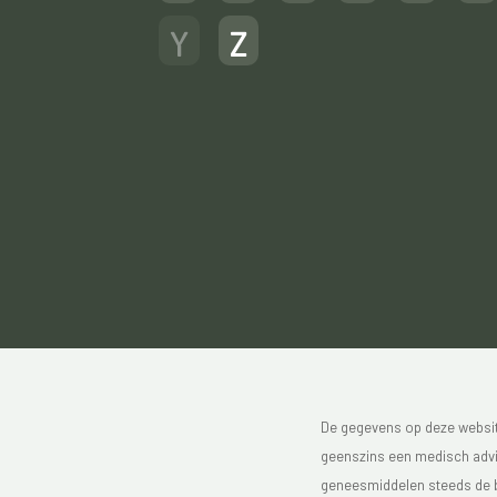
Y
Z
De gegevens op deze website
geenszins een medisch advie
geneesmiddelen steeds de bijs