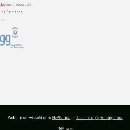
.be)
controleert de
n de Belgische
ken.
Website ontwikkeld door
MyPharma
en
TechnoLogic
Hosting door
@iPower