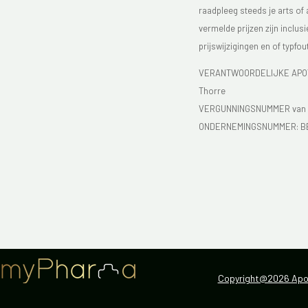
raadpleeg steeds je arts of
vermelde prijzen zijn inclu
prijswijzigingen en of typfou
VERANTWOORDELIJKE APOTH
Thorre
VERGUNNINGSNUMMER van d
ONDERNEMINGSNUMMER:
B
Copyright@2026 Apot