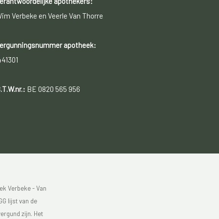
erantwoordelijke apothekers:
im Verbeke en Veerle Van Thorre
ergunningsnummer apotheek:
441301
.T.W.nr.:
BE 0820 565 956
ek Verbeke - Van
G lijst van de
ergund zijn. Het