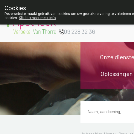
Cookies
Apotheek Verbeke
Deze website maakt gebruik van cookies om uw gebruikservaring te verbeteren en
cookies.
Klik hier voor meer info
.
- Van Thorre
W
09 228 32 36
Onze dienst
Oplossingen
Je bent hier: Home >
Product