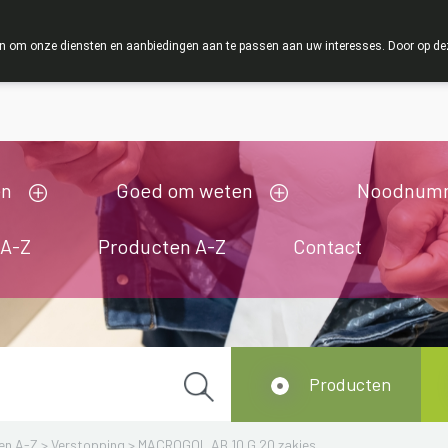
ZOMERVAKANTIE : Van maandag 3 AUGUSTUS tot en met w
 om onze diensten en aanbiedingen aan te passen aan uw interesses. Door op deze w
ij zijn gesloten van 3/08/2026 tot 19/08/2026
en
Goed om weten
Noodnum
 A-Z
Producten A-Z
Contact
Producten
en A-Z
>
Verstopping
>
MACROGOL AB 10 G 20 zakjes