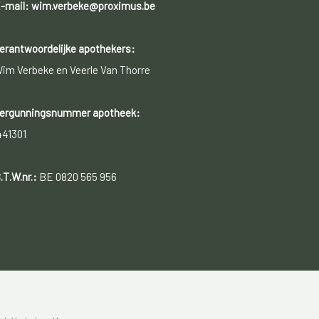
-mail: wim.verbeke@proximus.be
erantwoordelijke apothekers:
im Verbeke en Veerle Van Thorre
ergunningsnummer apotheek:
441301
.T.W.nr.:
BE 0820 565 956