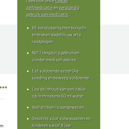
Lees ook onze
tips bij
zelfmedicatie
en
verstandig
gebruik van medicatie
.
Bij verstopping met buikpijn
en braken dadelijk uw arts
raadplegen
NIET langdurig gebruiken
zonder medisch advies
Eet voldoende vezelrijke
voeding en beweeg voldoende
Los de inhoud van een zakje
op in minstens 50 ml water.
Veel drinken is aangewezen.
Geschikt voor volwassenen en
kinderen vanaf 8 jaar
om