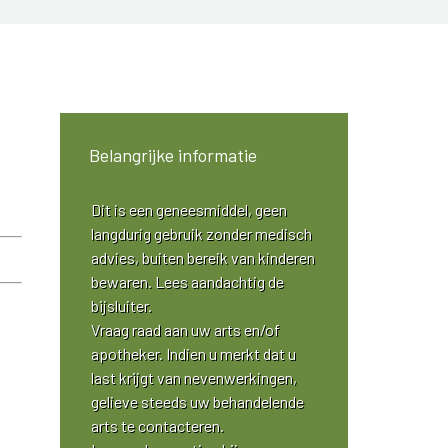
Belangrijke informatie
Dit is een geneesmiddel, geen
langdurig gebruik zonder medisch
advies, buiten bereik van kinderen
bewaren. Lees aandachtig de
bijsluiter.
Vraag raad aan uw arts en/of
apotheker. Indien u merkt dat u
last krijgt van nevenwerkingen,
gelieve steeds uw behandelende
arts te contacteren.