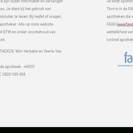
 zijn louter informatief en vervangen
Je vindt Apothe
s. Je dient bij het gebruik van
Thorre in de FAG
luiter te lezen. Bij twijfel of vragen,
apotheken die v
 apotheker. Alle op onze website
FAGG (
www.fagg
sief BTW en onder voorbehoud van
wettelikheid va
ten.
(online) apothe
EKER: Wim Verbeke en Veerle Van
e apotheek :
441301
E 0820 565 956