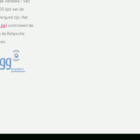
ek Verbeke - Van
G lijst van de
ergund zijn. Het
.be)
controleert de
n de Belgische
ken.