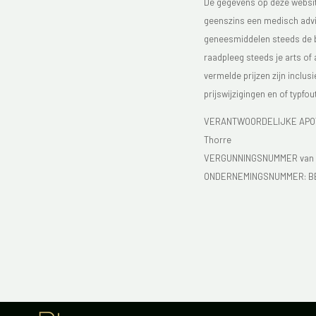
De gegevens op deze website
geenszins een medisch advie
geneesmiddelen steeds de bijs
raadpleeg steeds je arts of
vermelde prijzen zijn inclu
prijswijzigingen en of typfou
VERANTWOORDELIJKE APOTH
Thorre
VERGUNNINGSNUMMER van d
ONDERNEMINGSNUMMER:
B