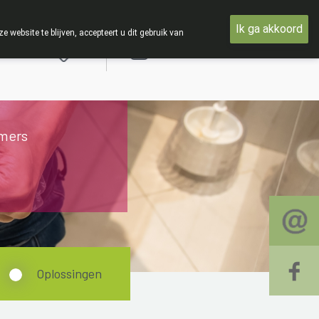
oensdag 19 AUGUSTUS
Ik ga akkoord
ebsite te blijven, accepteert u dit gebruik van
Aanmelden
mers
Oplossingen