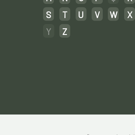
S
T
U
V
W
X
Y
Z