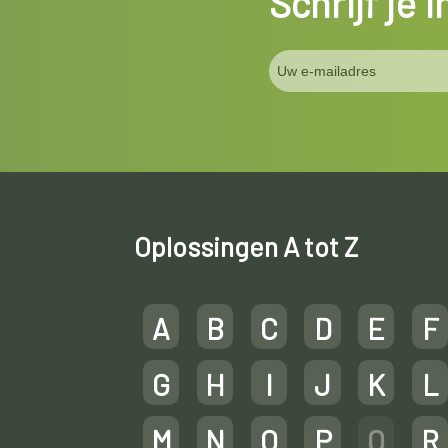
Schrijf je 
Oplossingen A tot Z
A
B
C
D
E
F
G
H
I
J
K
L
M
N
O
P
Q
R