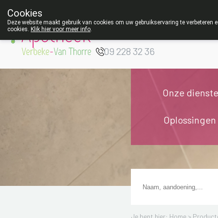
Cookies
Apotheek Verbeke
Deze website maakt gebruik van cookies om uw gebruikservaring te verbeteren en
cookies.
Klik hier voor meer info
.
- Van Thorre
W
09 228 32 36
Onze dienst
Oplossingen
Je bent hier: Home >
Product