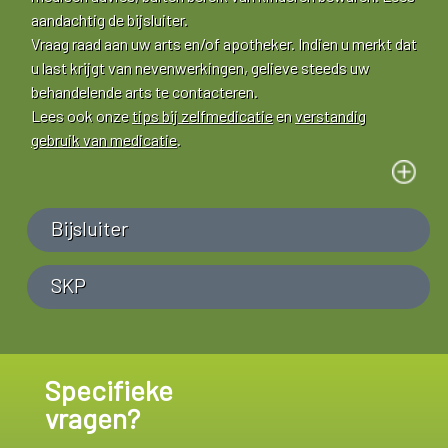
aandachtig de bijsluiter.
Vraag raad aan uw arts en/of apotheker. Indien u merkt dat
u last krijgt van nevenwerkingen, gelieve steeds uw
behandelende arts te contacteren.
Lees ook onze
tips bij zelfmedicatie
en
verstandig
gebruik van medicatie
.
Bijsluiter
SKP
Specifieke
vragen?