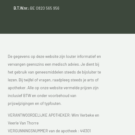
B.T.W.nr.:
BE 0820 565 956
De gegevens op deze website zijn louter informatief en
vervangen geenszins een medisch advies. Je dient bij
het gebruik van geneesmiddelen steeds de bijsluiter te
lezen. Bij twijfel of vragen, raadpleeg steeds je arts of
apotheker. Alle op onze website vermelde prijzen zijn
inclusief BTW en onder voorbehoud van
prijswijzigingen en of typfouten.
VERANTWOORDELIJKE APOTHEKER: Wim Verbeke en
Veerle Van Thorre
VERGUNNINGSNUMMER van de apotheek :
441301