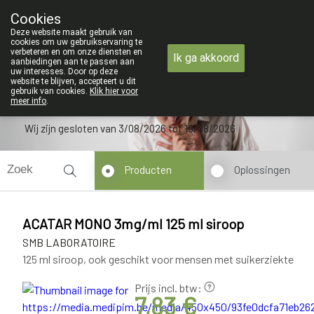
ZOMERVAKANTIE : Van 
Cookies
Apotheek Verbeke - Van Thorre
Deze website maakt gebruik van
09 228 32 36
cookies om uw gebruikservaring te
verbeteren en om onze diensten en
Ik ga akkoord
aanbiedingen aan te passen aan
uw interesses. Door op deze
website te blijven, accepteert u dit
gebruik van cookies.
Klik hier voor
meer info
.
Wij zijn gesloten van 3/08/2026 tot 19/08/2026
Producten
Oplossingen
ACATAR MONO 3mg/ml 125 ml siroop
SMB LABORATOIRE
125 ml siroop, ook geschikt voor mensen met suikerziekte
Prijs incl. btw:
7,83 €