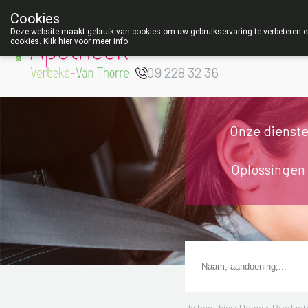
Cookies
Apotheek Verbeke
Deze website maakt gebruik van cookies om uw gebruikservaring te verbeteren en
cookies.
Klik hier voor meer info
.
- Van Thorre
W
09 228 32 36
Onze dienst
Oplossingen
Je bent hier: Home >
Product