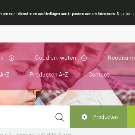
ZOMER
 om onze diensten en aanbiedingen aan te passen aan uw interesses. Door op deze w
ij zijn gesloten van 3/08/2026 tot 19/08/2026
en
Goed om weten
Noodnum
 A-Z
Producten A-Z
Contact
Producten
en A-Z
>
Reisziekte
>
ANTIMETIL 36 tabl