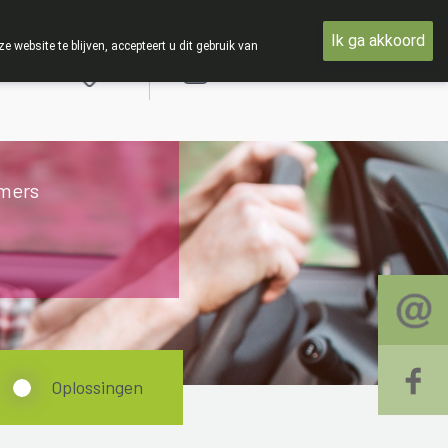
VAKANTIE : Van maandag 3 AUGUSTUS tot en met woensdag 19 
Ik ga akkoord
ebsite te blijven, accepteert u dit gebruik van
Aanmelden
mers
Oplossingen