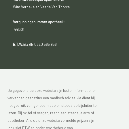
Wim Verbeke en Veerle Van Thorre
Vergunningsnummer apotheek:
441301
B.T.W.nr.:
BE 0820 565 956
De gegevens op deze website zijn louter informatief en
vervangen geenszins een medisch advies. Je dient bij
het gebruik van geneesmiddelen steeds de bijsluiter te
lezen. Bij twijfel of vragen, raadpleeg steeds je arts of
apotheker. Alle op onze website vermelde prijzen zijn
inclusief BTW en onder voorbehoud van