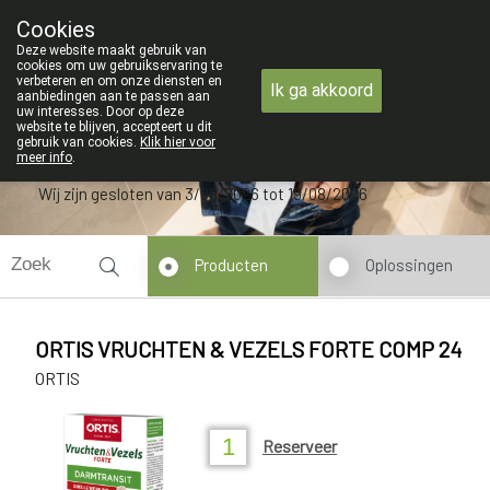
ZOMERVAKANTIE : Van maandag 3 AUG
Cookies
Apotheek Verbeke - Van Thorre
Deze website maakt gebruik van
09 228 32 36
cookies om uw gebruikservaring te
verbeteren en om onze diensten en
Ik ga akkoord
aanbiedingen aan te passen aan
uw interesses. Door op deze
website te blijven, accepteert u dit
gebruik van cookies.
Klik hier voor
meer info
.
Wij zijn gesloten van 3/08/2026 tot 19/08/2026
Producten
Oplossingen
ORTIS VRUCHTEN & VEZELS FORTE COMP 24
ORTIS
Reserveer