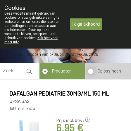
ZOMERVAKANTIE : Van maandag 3 AUGUSTUS 
Cookies
Apotheek Verbeke - Van Thorre
Deze website maakt gebruik van
09 228 32 36
cookies om uw gebruikservaring te
verbeteren en om onze diensten en
Ik ga akkoord
aanbiedingen aan te passen aan
uw interesses. Door op deze
website te blijven, accepteert u dit
gebruik van cookies.
Klik hier voor
meer info
.
Wij zijn gesloten van 3/08/2026 tot 19/08/2026
Producten
Oplossingen
DAFALGAN PEDIATRIE 30MG/ML 150 ML
UPSA SAS
150 ml siroop
Prijs incl. btw:
6,95 €