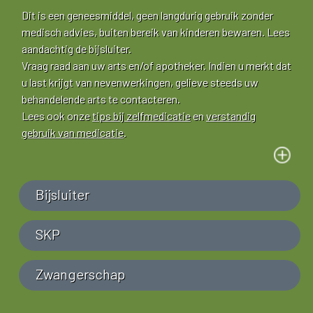
Dit is een geneesmiddel, geen langdurig gebruik zonder
medisch advies, buiten bereik van kinderen bewaren. Lees
aandachtig de bijsluiter.
Vraag raad aan uw arts en/of apotheker. Indien u merkt dat
u last krijgt van nevenwerkingen, gelieve steeds uw
behandelende arts te contacteren.
Lees ook onze
tips bij zelfmedicatie
en
verstandig
gebruik van medicatie
.
Bijsluiter
SKP
Zwangerschap