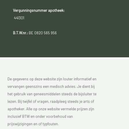
Vergunningsnummer apotheek:
441301
B.T.W.nr.:
BE 0820 565 956
De gegevens op deze website zijn louter informatief en
vervangen geenszins een medisch advies. Je dient bij
het gebruik van geneesmiddelen steeds de bijsluiter te
lezen. Bij twijfel of vragen, raadpleeg steeds je arts of
apotheker. Alle op onze website vermelde prijzen zijn
inclusief BTW en onder voorbehoud van
prijswijzigingen en of typfouten.