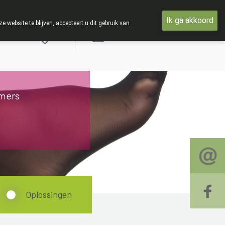
 met woensdag 19 AUGUSTUS
Ik ga akkoord
ebsite te blijven, accepteert u dit gebruik van
Aanmelden
mers
Oplossingen