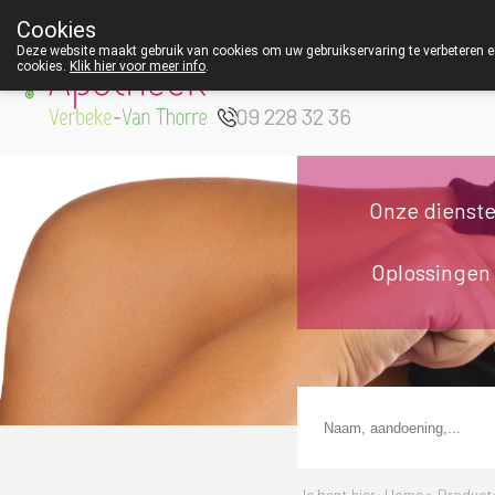
Cookies
Apotheek Verbeke
Deze website maakt gebruik van cookies om uw gebruikservaring te verbeteren en
cookies.
Klik hier voor meer info
.
- Van Thorre
W
09 228 32 36
Onze dienst
Oplossingen
Je bent hier: Home >
Product