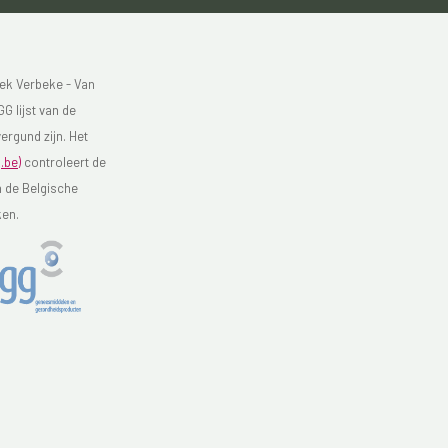
ek Verbeke - Van
G lijst van de
ergund zijn. Het
.be)
controleert de
n de Belgische
ken.