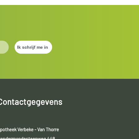
Contactgegevens
potheek Verbeke - Van Thorre
endermondesteenweg 448