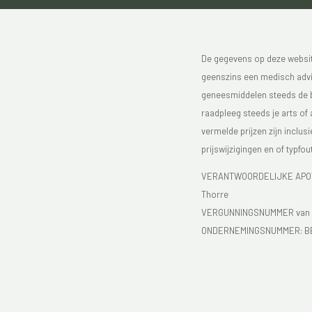
De gegevens op deze website
geenszins een medisch advie
geneesmiddelen steeds de bijs
raadpleeg steeds je arts of
vermelde prijzen zijn inclu
prijswijzigingen en of typfou
VERANTWOORDELIJKE APOTH
Thorre
VERGUNNINGSNUMMER van d
ONDERNEMINGSNUMMER:
B