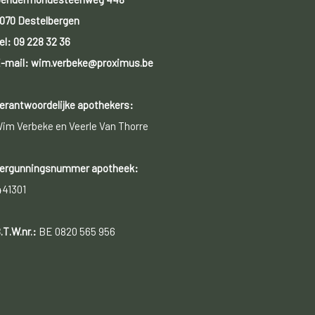
070 Destelbergen
el:
09 228 32 36
-mail: wim.verbeke@proximus.be
erantwoordelijke apothekers:
im Verbeke en Veerle Van Thorre
ergunningsnummer apotheek:
441301
.T.W.nr.:
BE 0820 565 956