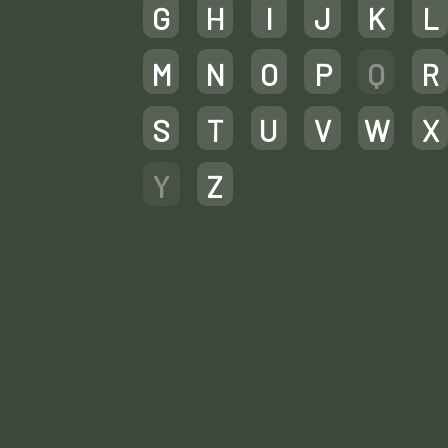
G
H
I
J
K
L
M
N
O
P
Q
R
S
T
U
V
W
X
Y
Z