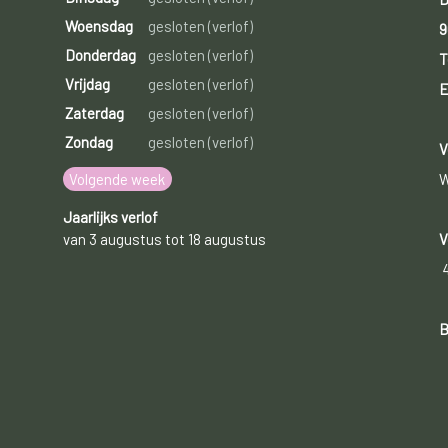
Woensdag
gesloten (verlof)
9
Donderdag
gesloten (verlof)
T
Vrijdag
gesloten (verlof)
E
Zaterdag
gesloten (verlof)
Zondag
gesloten (verlof)
V
Volgende week
W
Jaarlijks verlof
van 3 augustus tot 18 augustus
V
B