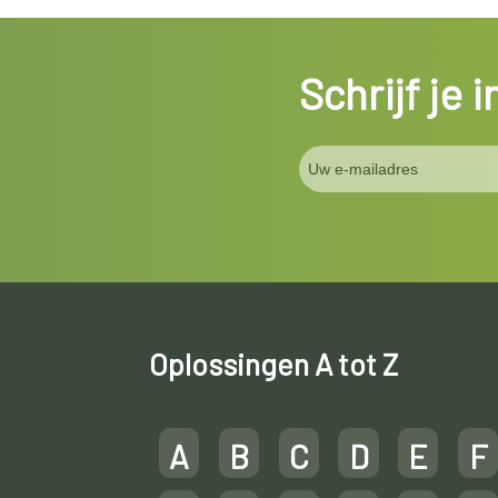
Schrijf je 
Oplossingen A tot Z
A
B
C
D
E
F