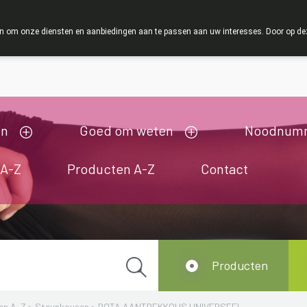
ZOMERVAKANTIE : Van maandag 3 AUGUSTUS tot en
 om onze diensten en aanbiedingen aan te passen aan uw interesses. Door op deze w
ij zijn gesloten van 3/08/2026 tot 19/08/2026
en
Goed om weten
Noodnum
 A-Z
Producten A-Z
Contact
Producten
en A-Z
>
Steunkousen
>
BOTA AANTREKKOUS UNIVERSEEL