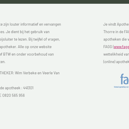
 zijn louter informatief en vervangen
Je vindt Apothe
s. Je dient bij het gebruik van
Thorre in de FAG
luiter te lezen. Bij twijfel of vragen,
apotheken die v
 apotheker. Alle op onze website
FAGG (
www.fagg
sief BTW en onder voorbehoud van
wettelikheid va
ten.
(online) apothe
EKER: Wim Verbeke en Veerle Van
e apotheek :
441301
E 0820 565 956