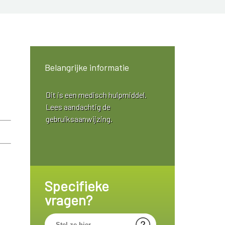
Belangrijke informatie
Dit is een medisch hulpmiddel.
Lees aandachtig de
gebruiksaanwijzing.
Specifieke
vragen?