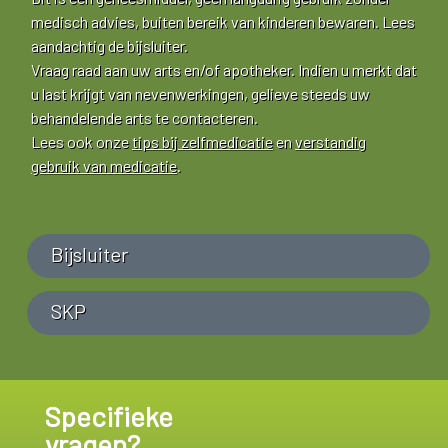
medisch advies, buiten bereik van kinderen bewaren. Lees
aandachtig de bijsluiter.
Vraag raad aan uw arts en/of apotheker. Indien u merkt dat
u last krijgt van nevenwerkingen, gelieve steeds uw
behandelende arts te contacteren.
Lees ook onze
tips bij zelfmedicatie
en
verstandig
gebruik van medicatie
.
Bijsluiter
SKP
Specifieke
vragen?