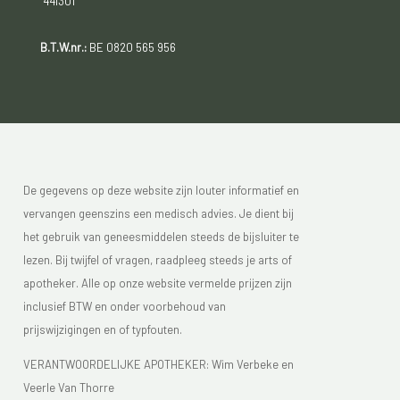
441301
B.T.W.nr.:
BE 0820 565 956
De gegevens op deze website zijn louter informatief en
vervangen geenszins een medisch advies. Je dient bij
het gebruik van geneesmiddelen steeds de bijsluiter te
lezen. Bij twijfel of vragen, raadpleeg steeds je arts of
apotheker. Alle op onze website vermelde prijzen zijn
inclusief BTW en onder voorbehoud van
prijswijzigingen en of typfouten.
VERANTWOORDELIJKE APOTHEKER: Wim Verbeke en
Veerle Van Thorre