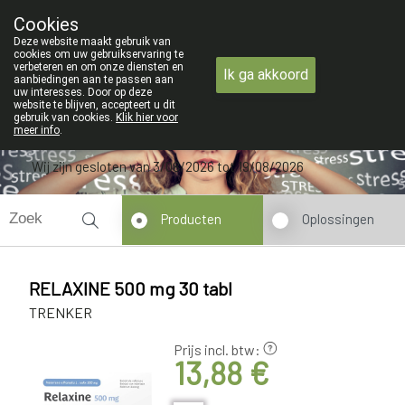
ZOMERVAKANTIE : Van maandag 3 AUGU
Cookies
Apotheek Verbeke - Van Thorre
Deze website maakt gebruik van
09 228 32 36
cookies om uw gebruikservaring te
verbeteren en om onze diensten en
Ik ga akkoord
aanbiedingen aan te passen aan
uw interesses. Door op deze
website te blijven, accepteert u dit
gebruik van cookies.
Klik hier voor
meer info
.
Wij zijn gesloten van 3/08/2026 tot 19/08/2026
Producten
Oplossingen
RELAXINE 500 mg 30 tabl
TRENKER
Prijs incl. btw:
13,88 €