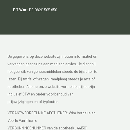
B.T.W.nr.:
BE 0820 565 956
De gegevens op deze website zijn louter informatief en
vervangen geenszins een medisch advies. Je dient bij
het gebruik van geneesmiddelen steeds de bijsluiter te
lezen. Bij twijfel of vragen, raadpleeg steeds je arts of
apotheker. Alle op onze website vermelde prijzen zijn
inclusief BTW en onder voorbehoud van
prijswijzigingen en of typfouten.
VERANTWOORDELIJKE APOTHEKER: Wim Verbeke en
Veerle Van Thorre
VERGUNNINGSNUMMER van de apotheek :
441301