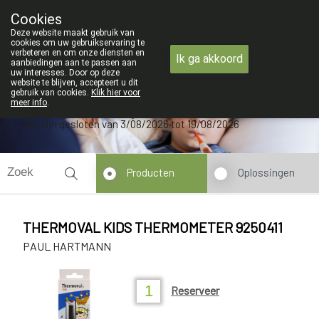
ZOMERVAKANTIE : Van maandag 3 AUG
Cookies
Apotheek Verbeke - Van Thorre
Deze website maakt gebruik van
09 228 32 36
cookies om uw gebruikservaring te
verbeteren en om onze diensten en
Ik ga akkoord
aanbiedingen aan te passen aan
uw interesses. Door op deze
website te blijven, accepteert u dit
gebruik van cookies.
Klik hier voor
meer info
.
Wij zijn gesloten van 3/08/2026 tot 19/08/2026
Producten
Oplossingen
THERMOVAL KIDS THERMOMETER 9250411
PAUL HARTMANN
Reserveer