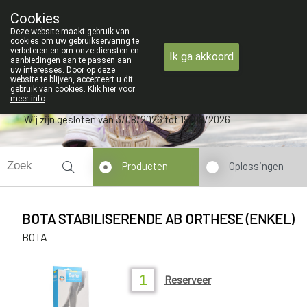
ZOMERVAKANTIE : Van maandag 3 AU
Cookies
Apotheek Verbeke - Van Thorre
Deze website maakt gebruik van
09 228 32 36
cookies om uw gebruikservaring te
verbeteren en om onze diensten en
Ik ga akkoord
aanbiedingen aan te passen aan
uw interesses. Door op deze
website te blijven, accepteert u dit
gebruik van cookies.
Klik hier voor
meer info
.
Wij zijn gesloten van 3/08/2026 tot 19/08/2026
Producten
Oplossingen
BOTA STABILISERENDE AB ORTHESE (ENKEL)
BOTA
Reserveer