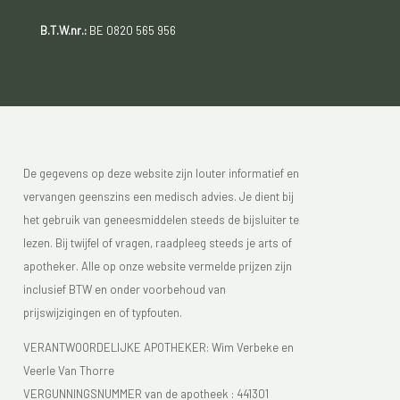
B.T.W.nr.:
BE 0820 565 956
De gegevens op deze website zijn louter informatief en
vervangen geenszins een medisch advies. Je dient bij
het gebruik van geneesmiddelen steeds de bijsluiter te
lezen. Bij twijfel of vragen, raadpleeg steeds je arts of
apotheker. Alle op onze website vermelde prijzen zijn
inclusief BTW en onder voorbehoud van
prijswijzigingen en of typfouten.
VERANTWOORDELIJKE APOTHEKER: Wim Verbeke en
Veerle Van Thorre
VERGUNNINGSNUMMER van de apotheek :
441301