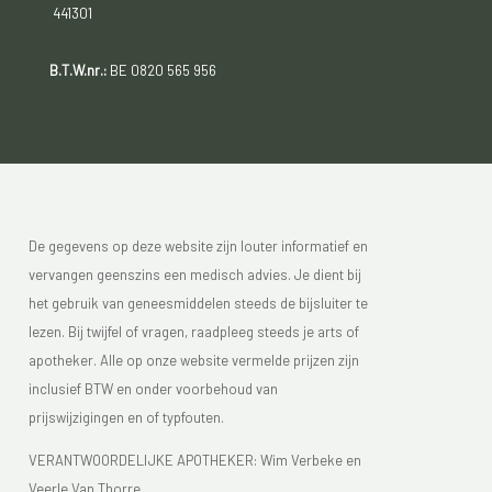
441301
B.T.W.nr.:
BE 0820 565 956
De gegevens op deze website zijn louter informatief en
vervangen geenszins een medisch advies. Je dient bij
het gebruik van geneesmiddelen steeds de bijsluiter te
lezen. Bij twijfel of vragen, raadpleeg steeds je arts of
apotheker. Alle op onze website vermelde prijzen zijn
inclusief BTW en onder voorbehoud van
prijswijzigingen en of typfouten.
VERANTWOORDELIJKE APOTHEKER: Wim Verbeke en
Veerle Van Thorre