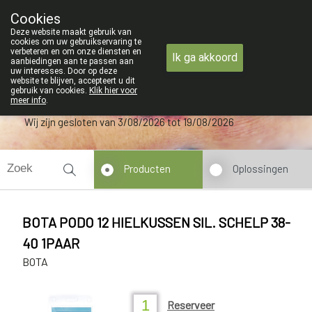
ZOMERVAKANTIE : Van 
Cookies
Apotheek Verbeke - Van Thorre
Deze website maakt gebruik van
09 228 32 36
cookies om uw gebruikservaring te
verbeteren en om onze diensten en
Ik ga akkoord
aanbiedingen aan te passen aan
uw interesses. Door op deze
website te blijven, accepteert u dit
gebruik van cookies.
Klik hier voor
meer info
.
Wij zijn gesloten van 3/08/2026 tot 19/08/2026
Producten
Oplossingen
BOTA PODO 12 HIELKUSSEN SIL. SCHELP 38-
40 1PAAR
BOTA
Reserveer