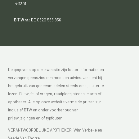
441301
B.T.W.nr.:
BE 0820 565 956
De gegevens op deze website zijn louter informatief en
vervangen geenszins een medisch advies. Je dient bij
het gebruik van geneesmiddelen steeds de bijsluiter te
lezen. Bij twijfel of vragen, raadpleeg steeds je arts of
apotheker. Alle op onze website vermelde prijzen zijn
inclusief BTW en onder voorbehoud van
prijswijzigingen en of typfouten.
VERANTWOORDELIJKE APOTHEKER: Wim Verbeke en
Veerle Van Thorre