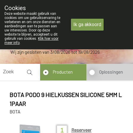
ZOMERVAKANTIE : Van maandag 3 AUGU
Cookies
Apotheek Verbeke - Van Thorre
Deze website maakt gebruik van
09 228 32 36
cookies om uw gebruikservaring te
verbeteren en om onze diensten en
Ik ga akkoord
aanbiedingen aan te passen aan
uw interesses. Door op deze
website te blijven, accepteert u dit
gebruik van cookies.
Klik hier voor
meer info
.
Wij zijn gesloten van 3/08/2026 tot 19/08/2026
Producten
Oplossingen
BOTA PODO 9 HIELKUSSEN SILICONE 5MM L
1PAAR
BOTA
Reserveer