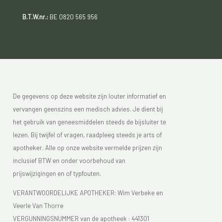
B.T.W.nr.:
BE 0820 565 956
De gegevens op deze website zijn louter informatief en
vervangen geenszins een medisch advies. Je dient bij
het gebruik van geneesmiddelen steeds de bijsluiter te
lezen. Bij twijfel of vragen, raadpleeg steeds je arts of
apotheker. Alle op onze website vermelde prijzen zijn
inclusief BTW en onder voorbehoud van
prijswijzigingen en of typfouten.
VERANTWOORDELIJKE APOTHEKER: Wim Verbeke en
Veerle Van Thorre
VERGUNNINGSNUMMER van de apotheek :
441301