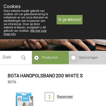
ZOMERVAKANTIE : Van maandag 3 AU
Cookies
Apotheek Verbeke - Van Thorre
Deze website maakt gebruik van
09 228 32 36
cookies om uw gebruikservaring te
verbeteren en om onze diensten en
Ik ga akkoord
aanbiedingen aan te passen aan
uw interesses. Door op deze
website te blijven, accepteert u dit
gebruik van cookies.
Klik hier voor
meer info
.
Wij zijn gesloten van 3/08/2026 tot 19/08/2026
Producten
Oplossingen
BOTA HANDPOLSBAND 200 WHITE S
BOTA
Reserveer