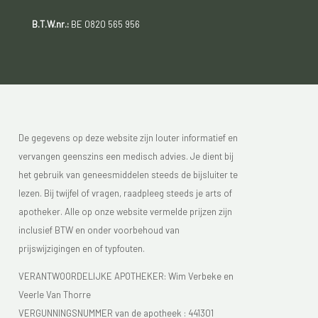
B.T.W.nr.:
BE 0820 565 956
De gegevens op deze website zijn louter informatief en
vervangen geenszins een medisch advies. Je dient bij
het gebruik van geneesmiddelen steeds de bijsluiter te
lezen. Bij twijfel of vragen, raadpleeg steeds je arts of
apotheker. Alle op onze website vermelde prijzen zijn
inclusief BTW en onder voorbehoud van
prijswijzigingen en of typfouten.
VERANTWOORDELIJKE APOTHEKER: Wim Verbeke en
Veerle Van Thorre
VERGUNNINGSNUMMER van de apotheek :
441301