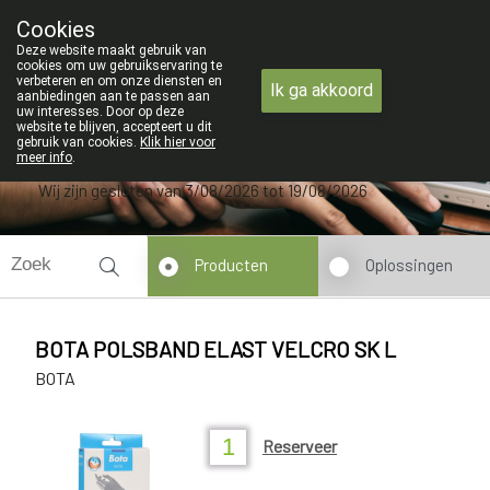
ZOMERVAKANTIE : Van maanda
Cookies
Apotheek Verbeke - Van Thorre
Deze website maakt gebruik van
09 228 32 36
cookies om uw gebruikservaring te
verbeteren en om onze diensten en
Ik ga akkoord
aanbiedingen aan te passen aan
uw interesses. Door op deze
website te blijven, accepteert u dit
gebruik van cookies.
Klik hier voor
meer info
.
Wij zijn gesloten van 3/08/2026 tot 19/08/2026
Producten
Oplossingen
BOTA POLSBAND ELAST VELCRO SK L
BOTA
Reserveer