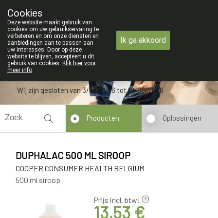
ZOMERVAKANTIE : Van maandag 3 AUG
Cookies
Apotheek Verbeke - Van Thorre
Deze website maakt gebruik van
09 228 32 36
cookies om uw gebruikservaring te
verbeteren en om onze diensten en
Ik ga akkoord
aanbiedingen aan te passen aan
uw interesses. Door op deze
website te blijven, accepteert u dit
gebruik van cookies.
Klik hier voor
meer info
.
Wij zijn gesloten van 3/08/2026 tot 19/08/2026
Producten
Oplossingen
DUPHALAC 500 ML SIROOP
COOPER CONSUMER HEALTH BELGIUM
500 ml siroop
Prijs incl. btw:
13,53 €