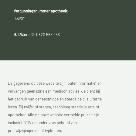
Vergunningsnummer apotheek:
441301
B.T.W.nr.:
BE 0820 565 956
De gegevens op deze website zijn louter informatief en
vervangen geenszins een medisch advies. Je dient bij
het gebruik van geneesmiddelen steeds de bijsluiter te
lezen. Bij twijfel of vragen, raadpleeg steeds je arts of
apotheker. Alle op onze website vermelde prijzen zijn
inclusief BTW en onder voorbehoud van
prijswijzigingen en of typfouten.