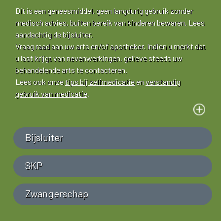
Dit is een geneesmiddel, geen langdurig gebruik zonder
medisch advies, buiten bereik van kinderen bewaren. Lees
aandachtig de bijsluiter.
Vraag raad aan uw arts en/of apotheker. Indien u merkt dat
u last krijgt van nevenwerkingen, gelieve steeds uw
behandelende arts te contacteren.
Lees ook onze
tips bij zelfmedicatie
en
verstandig
gebruik van medicatie
.
Bijsluiter
SKP
Zwangerschap