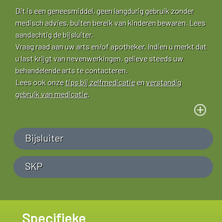
Dit is een geneesmiddel, geen langdurig gebruik zonder
medisch advies, buiten bereik van kinderen bewaren. Lees
aandachtig de bijsluiter.
Vraag raad aan uw arts en/of apotheker. Indien u merkt dat
u last krijgt van nevenwerkingen, gelieve steeds uw
behandelende arts te contacteren.
Lees ook onze
tips bij zelfmedicatie
en
verstandig
gebruik van medicatie
.
Bijsluiter
SKP
Specifieke