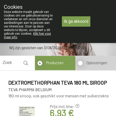
ZOMERVAKANTIE : Van maandag 3 AUG
Cookies
Apotheek Verbeke - Van Thorre
Deze website maakt gebruik van
09 228 32 36
cookies om uw gebruikservaring te
verbeteren en om onze diensten en
Ik ga akkoord
aanbiedingen aan te passen aan
uw interesses. Door op deze
website te blijven, accepteert u dit
gebruik van cookies.
Klik hier voor
meer info
.
Wij zijn gesloten van 3/08/2026 tot 19/08/2026
Producten
Oplossingen
DEXTROMETHORPHAN TEVA 180 ML SIROOP
TEVA PHARMA BELGIUM
180 ml siroop, ook geschikt voor mensen met suikerziekte
Prijs incl. btw:
6,93 €