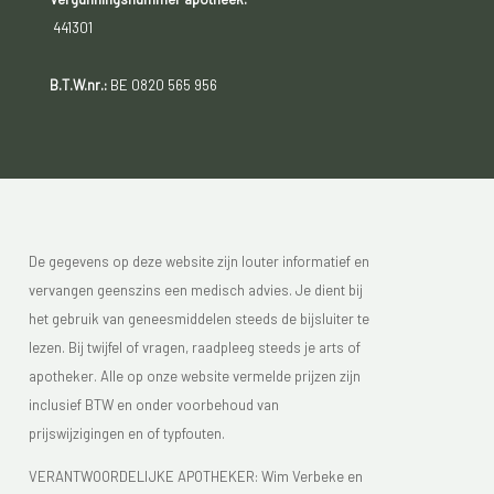
441301
B.T.W.nr.:
BE 0820 565 956
De gegevens op deze website zijn louter informatief en
vervangen geenszins een medisch advies. Je dient bij
het gebruik van geneesmiddelen steeds de bijsluiter te
lezen. Bij twijfel of vragen, raadpleeg steeds je arts of
apotheker. Alle op onze website vermelde prijzen zijn
inclusief BTW en onder voorbehoud van
prijswijzigingen en of typfouten.
VERANTWOORDELIJKE APOTHEKER: Wim Verbeke en