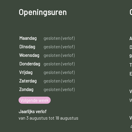
Openingsuren
Maandag
gesloten (verlof)
A
Dinsdag
gesloten (verlof)
D
Woensdag
gesloten (verlof)
9
Donderdag
gesloten (verlof)
T
Vrijdag
gesloten (verlof)
E
Zaterdag
gesloten (verlof)
Zondag
gesloten (verlof)
V
Volgende week
W
Jaarlijks verlof
van 3 augustus tot 18 augustus
V