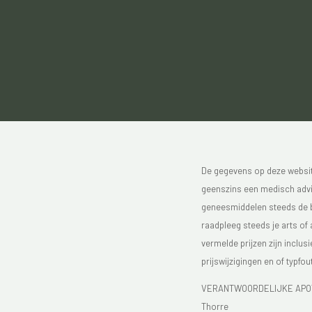
De gegevens op deze website
geenszins een medisch advie
geneesmiddelen steeds de bijs
raadpleeg steeds je arts of
vermelde prijzen zijn inclu
prijswijzigingen en of typfou
VERANTWOORDELIJKE APOTH
Thorre