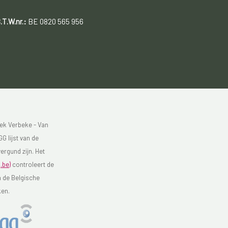
.T.W.nr.:
BE 0820 565 956
ek Verbeke - Van
G lijst van de
ergund zijn. Het
.be)
controleert de
n de Belgische
ken.