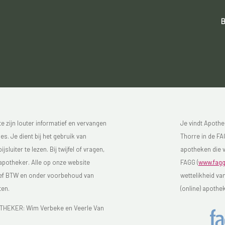
B
 zijn louter informatief en vervangen
Je vindt Apothe
s. Je dient bij het gebruik van
Thorre in de FAG
luiter te lezen. Bij twijfel of vragen,
apotheken die v
 apotheker. Alle op onze website
FAGG (
www.fagg
sief BTW en onder voorbehoud van
wettelikheid va
ten.
(online) apothe
EKER: Wim Verbeke en Veerle Van