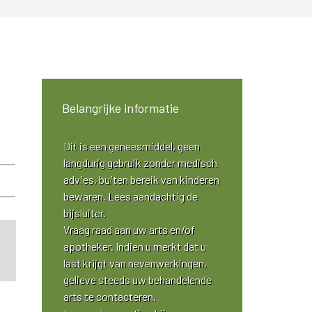
Belangrijke informatie
Dit is een geneesmiddel, geen
langdurig gebruik zonder medisch
advies, buiten bereik van kinderen
bewaren. Lees aandachtig de
bijsluiter.
Vraag raad aan uw arts en/of
apotheker. Indien u merkt dat u
last krijgt van nevenwerkingen,
gelieve steeds uw behandelende
arts te contacteren.