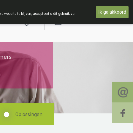
woensdag 19 AUGUSTUS
Ik ga akkoord
ebsite te blijven, accepteert u dit gebruik van
Aanmelden
mers
Oplossingen