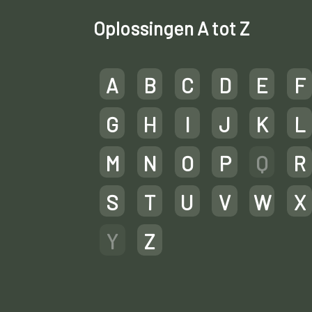
Oplossingen A tot Z
A
B
C
D
E
F
G
H
I
J
K
L
M
N
O
P
Q
R
S
T
U
V
W
X
Y
Z