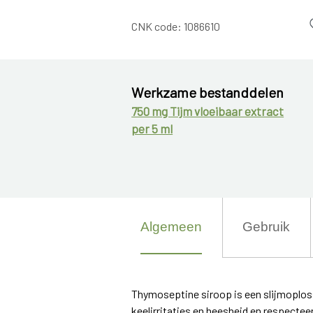
CNK code:
1086610
Werkzame bestanddelen
750 mg Tijm vloeibaar extract
per 5 ml
Algemeen
Gebruik
Thymoseptine siroop is een slijmoplosse
keelirritaties en heesheid en respectee