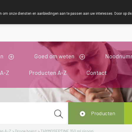
ZOMERVAKANTIE : Van maandag 3 AUGUSTUS tot en met 
 om onze diensten en aanbiedingen aan te passen aan uw interesses. Door op deze w
ij zijn gesloten van 3/08/2026 tot 19/08/2026
en
Goed om weten
Noodnum
 A-Z
Producten A-Z
Contact
Producten
en A-Z
>
Droge hoest
>
THYMOSEPTINE 150 ml siroop