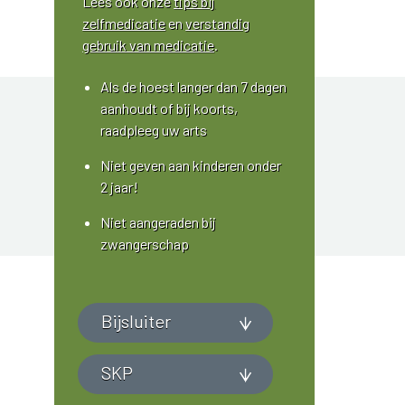
Lees ook onze
tips bij
zelfmedicatie
en
verstandig
gebruik van medicatie
.
Als de hoest langer dan 7 dagen
aanhoudt of bij koorts,
raadpleeg uw arts
Niet geven aan kinderen onder
2 jaar!
Niet aangeraden bij
zwangerschap
Bijsluiter
SKP