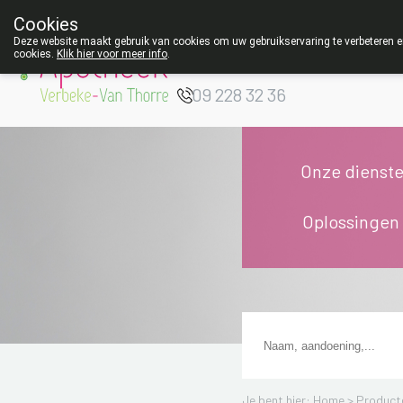
Cookies
Apotheek Verbeke
Deze website maakt gebruik van cookies om uw gebruikservaring te verbeteren en
cookies.
Klik hier voor meer info
.
- Van Thorre
W
09 228 32 36
Onze dienst
Oplossingen
Je bent hier: Home >
Product