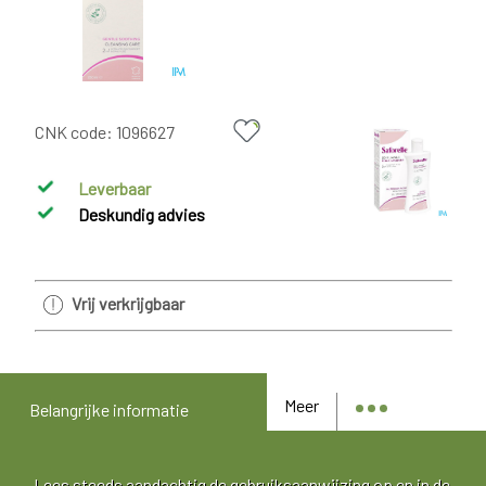
CNK code:
1096627
Leverbaar
Deskundig advies
Vrij verkrijgbaar
Meer
Belangrijke informatie
Lees steeds aandachtig de gebruiksaanwijzing op en in de