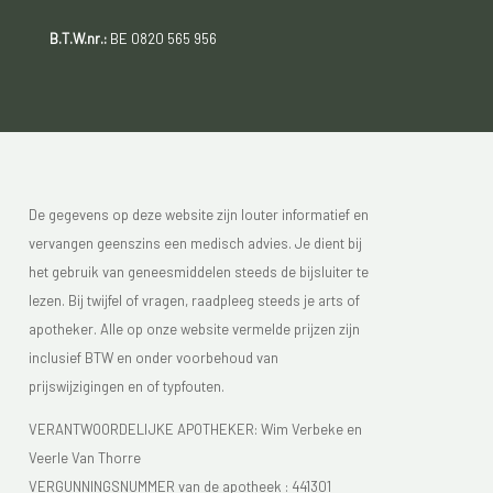
B.T.W.nr.:
BE 0820 565 956
De gegevens op deze website zijn louter informatief en
vervangen geenszins een medisch advies. Je dient bij
het gebruik van geneesmiddelen steeds de bijsluiter te
lezen. Bij twijfel of vragen, raadpleeg steeds je arts of
apotheker. Alle op onze website vermelde prijzen zijn
inclusief BTW en onder voorbehoud van
prijswijzigingen en of typfouten.
VERANTWOORDELIJKE APOTHEKER: Wim Verbeke en
Veerle Van Thorre
VERGUNNINGSNUMMER van de apotheek :
441301