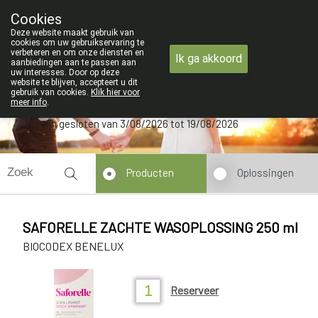
ZOMERVAKANTIE : Van maandag 3 AU
Cookies
Apotheek Verbeke - Van Thorre
Deze website maakt gebruik van
09 228 32 36
cookies om uw gebruikservaring te
verbeteren en om onze diensten en
Ik ga akkoord
aanbiedingen aan te passen aan
uw interesses. Door op deze
website te blijven, accepteert u dit
gebruik van cookies.
Klik hier voor
meer info
.
Wij zijn gesloten van 3/08/2026 tot 19/08/2026
Producten
Oplossingen
SAFORELLE ZACHTE WASOPLOSSING 250 ml
BIOCODEX BENELUX
Reserveer