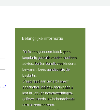
Belangrijke informatie
Dit is een geneesmiddel, geen
langdurig gebruik zonder medisch
advies, buiten bereik van kinderen
bewaren. Lees aandachtig de
bijsluiter.
Vraag raad aan uw arts en/of
apotheker. Indien u merkt dat u
last krijgt van nevenwerkingen,
gelieve steeds uw behandelende
arts te contacteren.