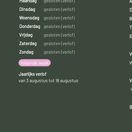
Maandag
gesloten (verlof)
A
Dinsdag
gesloten (verlof)
D
Woensdag
gesloten (verlof)
9
Donderdag
gesloten (verlof)
T
Vrijdag
gesloten (verlof)
E
Zaterdag
gesloten (verlof)
Zondag
gesloten (verlof)
V
Volgende week
W
Jaarlijks verlof
van 3 augustus tot 18 augustus
V
B