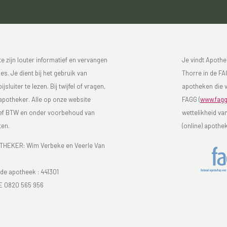
 zijn louter informatief en vervangen
Je vindt Apothe
s. Je dient bij het gebruik van
Thorre in de FAG
luiter te lezen. Bij twijfel of vragen,
apotheken die v
 apotheker. Alle op onze website
FAGG (
www.fagg
sief BTW en onder voorbehoud van
wettelikheid va
ten.
(online) apothe
EKER: Wim Verbeke en Veerle Van
e apotheek :
441301
E 0820 565 956