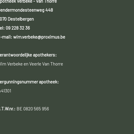
potheek Verbeke - Van Thorre
endermondesteenweg 448
070 Destelbergen
el:
09 228 32 36
-mail: wim.verbeke@proximus.be
erantwoordelijke apothekers:
im Verbeke en Veerle Van Thorre
ergunningsnummer apotheek:
441301
.T.W.nr.:
BE 0820 565 956