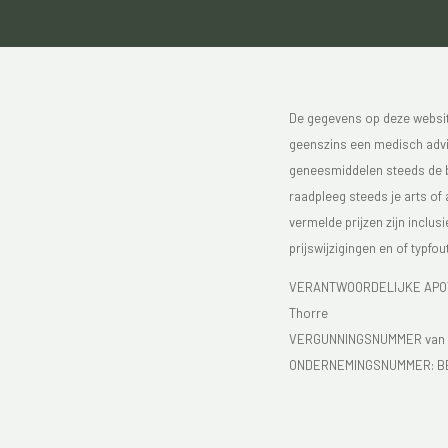
De gegevens op deze website
geenszins een medisch advie
geneesmiddelen steeds de bijs
raadpleeg steeds je arts of
vermelde prijzen zijn inclu
prijswijzigingen en of typfou
VERANTWOORDELIJKE APOTH
Thorre
VERGUNNINGSNUMMER van d
ONDERNEMINGSNUMMER:
B