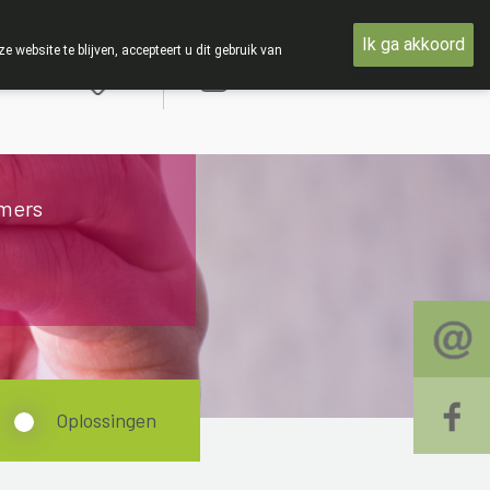
t woensdag 19 AUGUSTUS
Ik ga akkoord
ebsite te blijven, accepteert u dit gebruik van
Aanmelden
mers
Oplossingen