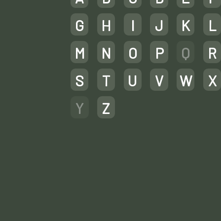
G
H
I
J
K
L
M
N
O
P
Q
R
S
T
U
V
W
X
Y
Z