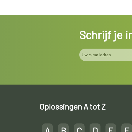
Schrijf je 
Oplossingen A tot Z
A
B
C
D
E
F