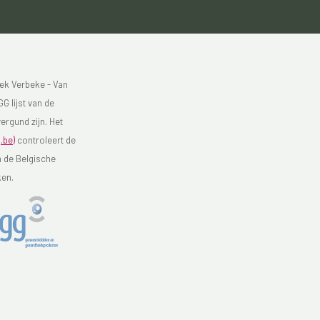
ek Verbeke - Van
G lijst van de
ergund zijn. Het
.be)
controleert de
n de Belgische
ken.