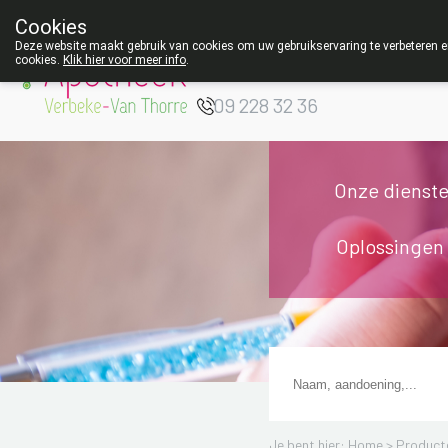
Cookies
Apotheek Verbeke
Deze website maakt gebruik van cookies om uw gebruikservaring te verbeteren en
cookies.
Klik hier voor meer info
.
- Van Thorre
W
09 228 32 36
Onze dienst
Oplossingen
Je bent hier: Home >
Product