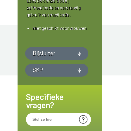
Lees ook onze
tips bij
zelfmedicatie
en
verstandig
gebruik van medicatie
.
Niet geschikt voor vrouwen
Bijsluiter
SKP
Specifieke
vragen?