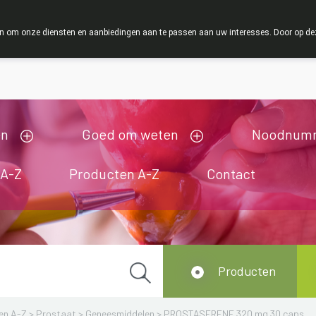
ZOMERVAKANTIE : Van maandag 3 AUGUSTUS tot en me
 om onze diensten en aanbiedingen aan te passen aan uw interesses. Door op deze w
ij zijn gesloten van 3/08/2026 tot 19/08/2026
en
Goed om weten
Noodnum
 A-Z
Producten A-Z
Contact
Producten
en A-Z
>
Prostaat
>
Geneesmiddelen
>
PROSTASERENE 320 mg 30 caps