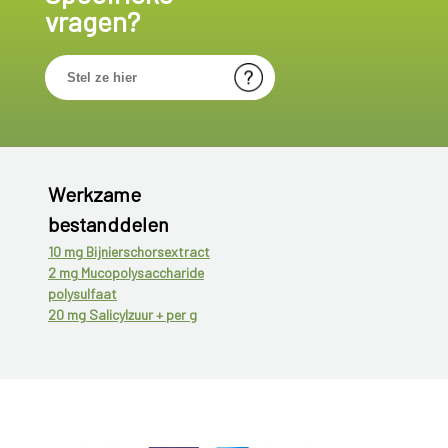
vragen?
Werkzame
bestanddelen
10 mg Bijnierschorsextract
2 mg Mucopolysaccharide
polysulfaat
20 mg Salicylzuur + per g