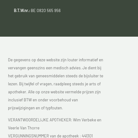
B.T.W.nr.:
BE 0820 565 956
De gegevens op deze website zijn louter informatief en
vervangen geenszins een medisch advies. Je dient bij
het gebruik van geneesmiddelen steeds de bijsluiter te
lezen. Bij twijfel of vragen, raadpleeg steeds je arts of
apotheker. Alle op onze website vermelde prijzen zijn
inclusief BTW en onder voorbehoud van
prijswijzigingen en of typfouten.
VERANTWOORDELIJKE APOTHEKER: Wim Verbeke en
Veerle Van Thorre
VERGUNNINGSNUMMER van de apotheek :
441301