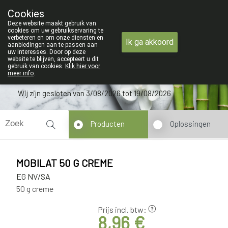
ZOMERVAKANTIE : Van maandag 3 AU
Cookies
Apotheek Verbeke - Van Thorre
Deze website maakt gebruik van
09 228 32 36
cookies om uw gebruikservaring te
verbeteren en om onze diensten en
Ik ga akkoord
aanbiedingen aan te passen aan
uw interesses. Door op deze
website te blijven, accepteert u dit
gebruik van cookies.
Klik hier voor
meer info
.
Wij zijn gesloten van 3/08/2026 tot 19/08/2026
Producten
Oplossingen
MOBILAT 50 G CREME
EG NV/SA
50 g creme
Prijs incl. btw:
8,96 €