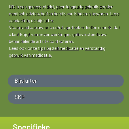
Dit is een geneesmiddel, geen langdurig gebruik zonder
medisch advies, buiten bereik van kinderen bewaren. Lees
aandachtig de bijsluiter.
Vraag raad aan uw arts en/of apotheker. Indien u merkt dat
u last krijgt van nevenwerkingen, gelieve steeds uw
behandelende arts te contacteren.
Lees ook onze
tips bij zelfmedicatie
en
verstandig
gebruik van medicatie
.
Bijsluiter
SKP
Specifieke