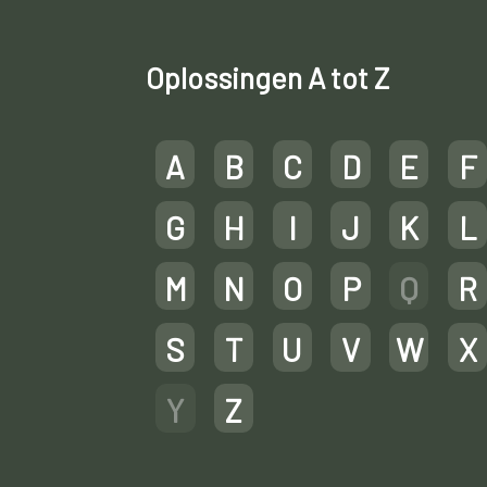
Oplossingen A tot Z
A
B
C
D
E
F
G
H
I
J
K
L
M
N
O
P
Q
R
S
T
U
V
W
X
Y
Z