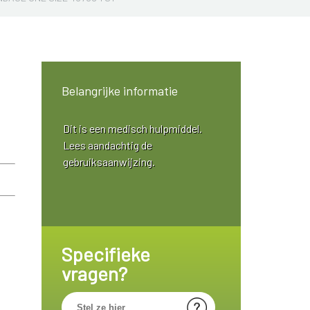
Belangrijke informatie
Dit is een medisch hulpmiddel.
Lees aandachtig de
gebruiksaanwijzing.
Specifieke
vragen?