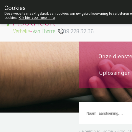
Cookies
Apotheek Verbeke
Deze website maakt gebruik van cookies om uw gebruikservaring te verbeteren en
cookies.
Klik hier voor meer info
.
- Van Thorre
W
09 228 32 36
Onze dienst
Oplossingen
Je bent hier: Home >
Product