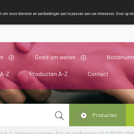
ZOMERVAKANTIE : Van maandag 3 AUGUSTUS tot en met 
 om onze diensten en aanbiedingen aan te passen aan uw interesses. Door op deze w
ij zijn gesloten van 3/08/2026 tot 19/08/2026
en
Goed om weten
Noodnum
 A-Z
Producten A-Z
Contact
Producten
en A-Z
>
Bandages en braces
>
Pols- en handbandage
>
FUTURO POLSBAND