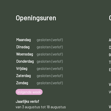
Openingsuren
Maandag
gesloten (verlof)
A
Dinsdag
gesloten (verlof)
D
Woensdag
gesloten (verlof)
9
Donderdag
gesloten (verlof)
T
Vrijdag
gesloten (verlof)
E
Zaterdag
gesloten (verlof)
Zondag
gesloten (verlof)
V
Volgende week
W
Jaarlijks verlof
van 3 augustus tot 18 augustus
V