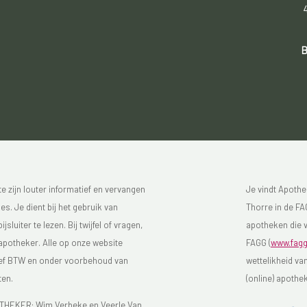
B
 zijn louter informatief en vervangen
Je vindt Apothe
s. Je dient bij het gebruik van
Thorre in de FAG
luiter te lezen. Bij twijfel of vragen,
apotheken die v
 apotheker. Alle op onze website
FAGG (
www.fagg
sief BTW en onder voorbehoud van
wettelikheid va
ten.
(online) apothe
EKER: Wim Verbeke en Veerle Van