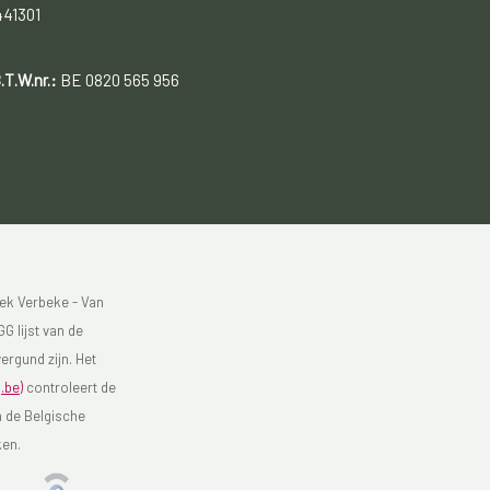
441301
.T.W.nr.:
BE 0820 565 956
ek Verbeke - Van
G lijst van de
ergund zijn. Het
.be)
controleert de
n de Belgische
ken.