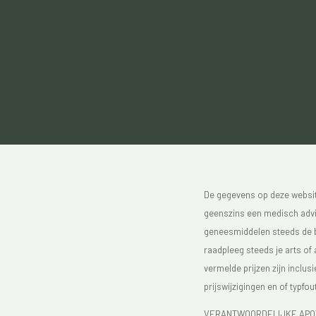
De gegevens op deze website
geenszins een medisch advie
geneesmiddelen steeds de bijs
raadpleeg steeds je arts of
vermelde prijzen zijn inclu
prijswijzigingen en of typfou
VERANTWOORDELIJKE APOTH