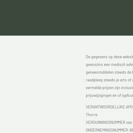
De gegevens op deze website
geenszins een medisch advie
geneesmiddelen steeds de bijs
raadpleeg steeds je arts of
vermelde prijzen zijn inclu
prijswijzigingen en of typfou
VERANTWOORDELIJKE APOTH
Thorre
VERGUNNINGSNUMMER van d
ONDERNEMINGSNUMMER:
B