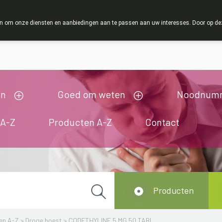
ZOMERVAKAN
 om onze diensten en aanbiedingen aan te passen aan uw interesses. Door op deze w
ij zijn gesloten van 3/08/2026 tot 19/08/2026
en
Goed om weten
Noodnum
 A-Z
Producten A-Z
Contact
Producten
en A-Z
>
Droge hoest
>
CODETHYLINE 5 MG 50 TABL