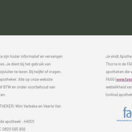
 zijn louter informatief en vervangen
Je vindt Apothe
s. Je dient bij het gebruik van
Thorre in de FAG
luiter te lezen. Bij twijfel of vragen,
apotheken die v
 apotheker. Alle op onze website
FAGG (
www.fagg
sief BTW en onder voorbehoud van
wettelikheid va
ten.
(online) apothe
EKER: Wim Verbeke en Veerle Van
e apotheek :
441301
E 0820 565 956