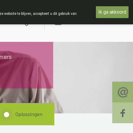
TIE : Van maandag 3 AUGUSTUS tot en met woensdag 19 AUGUS
Ik ga akkoord
ebsite te blijven, accepteert u dit gebruik van
Aanmelden
mers
Oplossingen