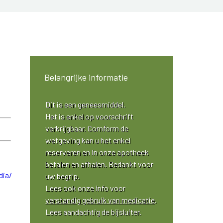
Belangrijke informatie
Dit is een geneesmiddel.
Het is enkel op voorschrift
verkrijgbaar. Comform de
wetgeving kan u het enkel
reserveren en in onze apotheek
betalen en afhalen. Bedankt voor
uw begrip.
Lees ook onze info voor
verstandig gebruik van medicatie
.
Lees aandachtig de bijsluiter.