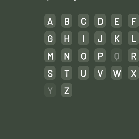
A
B
C
D
E
F
G
H
I
J
K
L
M
N
O
P
Q
R
S
T
U
V
W
X
Y
Z