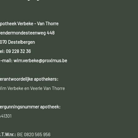
potheek Verbeke - Van Thorre
endermondesteenweg 448
070 Destelbergen
el:
09 228 32 36
-mail: wim.verbeke@proximus.be
erantwoordelijke apothekers:
im Verbeke en Veerle Van Thorre
ergunningsnummer apotheek:
441301
.T.W.nr.:
BE 0820 565 956