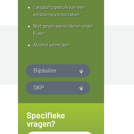
Langdurig gebruik kan een
verslaving veroorzaken
Niet geven aan kinderen onder
6 jaar!
Alcohol vermijden
Bijsluiter
SKP
Specifieke
vragen?