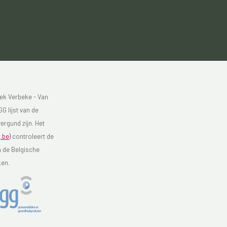
ek Verbeke - Van
G lijst van de
ergund zijn. Het
.be)
controleert de
n de Belgische
ken.