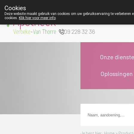
Cookies
Apotheek Verbeke
Deze website maakt gebruik van cookies om uw gebruikservaring te verbeteren en
cookies.
Klik hier voor meer info
.
- Van Thorre
W
09 228 32 36
Onze dienst
Oplossingen
Je bent hier: Home >
Product