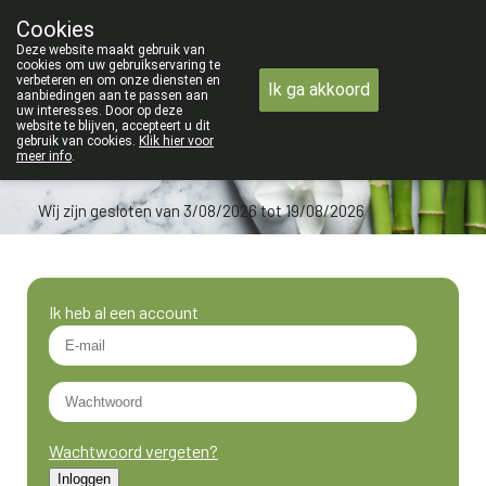
ZOMERVAKANTIE : Van maandag 3 AUGU
Cookies
Apotheek Verbeke - Van Thorre
Deze website maakt gebruik van
09 228 32 36
cookies om uw gebruikservaring te
verbeteren en om onze diensten en
Ik ga akkoord
aanbiedingen aan te passen aan
uw interesses. Door op deze
website te blijven, accepteert u dit
gebruik van cookies.
Klik hier voor
meer info
.
Wij zijn gesloten van 3/08/2026 tot 19/08/2026
Ik heb al een account
Wachtwoord vergeten?