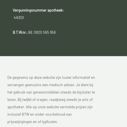
Vergunningsnummer apotheek:
441301
B.T.W.nr.:
BE 0820 565 956
De gegevens op deze website zijn louter informatief en
vervangen geenszins een medisch advies. Je dient bij
het gebruik van geneesmiddelen steeds de bijsluiter te
lezen. Bij twijfel of vragen, raadpleeg steeds je arts of
apotheker. Alle op onze website vermelde prijzen zijn
inclusief BTW en onder voorbehoud van
prijswijzigingen en of typfouten.